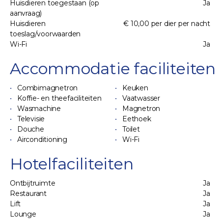
Huisdieren toegestaan (op
Ja
aanvraag)
Huisdieren
€ 10,00 per dier per nacht
toeslag/voorwaarden
Wi-Fi
Ja
Accommodatie faciliteiten
Combimagnetron
Keuken
Koffie- en theefaciliteiten
Vaatwasser
Wasmachine
Magnetron
Televisie
Eethoek
Douche
Toilet
Airconditioning
Wi-Fi
Hotelfaciliteiten
Ontbijtruimte
Ja
Restaurant
Ja
Lift
Ja
Lounge
Ja