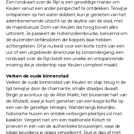
Een rondvaart over de Rijn is een geweldige manier om
Keulen vanuit een ander perspectief te ontdekken. Terwijl je
ontspannen op het water dobbert, kun je genieten van het
adembenemende uitzicht op de skyline van de stad, met
de majestueuze Dom van Keulen die hoog boven alles
uittorent. Je passeert de Hohenzollernbrücke, beroemd om
de duizenden liefdessloten die koppels daar hebben
achtergelaten. Of je nu kiest voor een korte tocht van een
uur of een uitgebreide dinercruise bij zonsondergang, een
rondvaart over de Rijn biedt een unieke en ontspannende
ervaring die je stedentrip naar Keulen compleet maakt.
Verken de oude binnenstad
Verken de oude binnenstad van Keulen en stap terug in de
tijd terwijl je door de charmante, smalle straatjes dwaalt.
Begin je avontuur op de Alter Markt, het bruisende hart van
de Altstadt, waar je kunt genieten van een kopje koffie op
een van de gezellige terrasjes. Wandel langs kleurrijke,
historische huizen en ontdek verborgen pleintjes vol met
karakter. Vergeet niet om een traditionele Kölsch te
proeven in een van de authentieke brouwerijen, waar de
lokale bevolking je graag verwelkomt. Sluit je dag af met