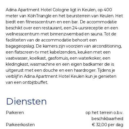
Adina Apartment Hotel Cologne ligt in Keulen, op 400
meter van KölnTriangle en het beursterrein van Keulen. Het
biedt een fitnesscentrum en een bar. De accommodatie
beschikt over een restaurant, een 24-uursreceptie en een
wellnesscentrum met binnenzwembad en sauna. Tot de
faciliteiten van de accommodatie behoort een
bagageopslag. De kamers zijn voorzien van airconditioning,
een flatscreen-tv met kabelzenders, keuken met een
vaatwasser, koelkast, gasfornuis, een waterkoker, een
kledingkast, wasmachine en een eigen badkamer die is
uitgerust met een douche en een haardroger. Tijdens je
verblijf in Adina Apartment Hotel Keulen kun je genieten
van een ontbijtbuffet.
Diensten
Parkeren
op het terrein o.b.v.
beschikbaarheid
Parkeerkosten
€ 32,00 per dag