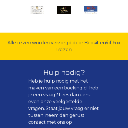
Alle reizen worden verzorgd door Bookit en/of Fox
Reizen
Hulp nodig?
Heb je hulp nodig met het
maken van een boeking of heb
je een vraag? Lees dan eerst
even onze
veelgestelde
vragen
. Staat jouw vraag er niet
tussen, neem dan gerust
contact met ons op.