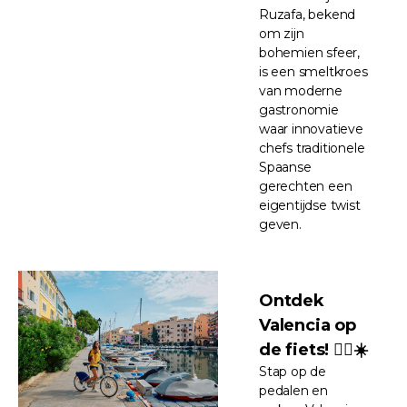
Ruzafa, bekend
om zijn
bohemien sfeer,
is een smeltkroes
van moderne
gastronomie
waar innovatieve
chefs traditionele
Spaanse
gerechten een
eigentijdse twist
geven.
Ontdek
Valencia op
de fiets! 🚴‍♀️☀️
Stap op de
pedalen en