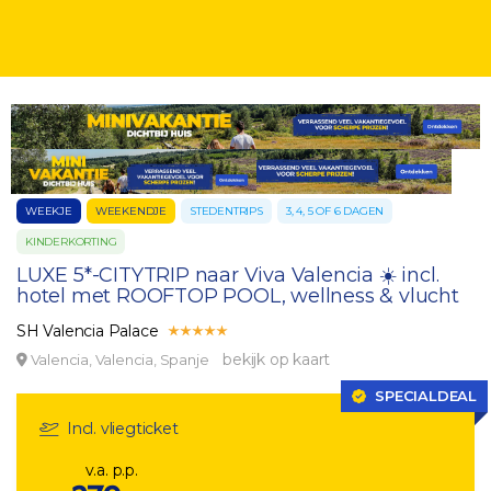
WEEKJE
WEEKENDJE
STEDENTRIPS
3, 4, 5 OF 6 DAGEN
KINDERKORTING
LUXE 5*-CITYTRIP naar Viva Valencia ☀️ incl.
hotel met ROOFTOP POOL, wellness & vlucht
SH Valencia Palace
bekijk op kaart
Valencia, Valencia, Spanje
SPECIALDEAL
Incl. vliegticket
v.a. p.p.