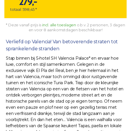
279,-
totaal: 598,45 *
* Deze vanaf-prijs is
incl. alle toeslagen
o.b.v. 2 personen, 3 dagen
en voor 8 aankomstdagen beschikbaar!
Verliefd op Valencia! Van betoverende straten tot
sprankelende stranden
Stap binnen bij 5-hotel SH Valencia Palace* en ervaar hoe
luxe, comfort en stijl samenkomen. Gelegen in de
exclusieve wijk El Pla del Real, ben je hier helemaal in het
hart van Valencia, maar toch omringd door rustgevende
tuinen en het iconische Turia Park. Trap door de kleurrijke
straten van Valencia op een van de fietsen van het hotel en
ontdek verborgen pleintjes, moderne street art en de
historische parels van de stad op je eigen tempo. Of neem
even een pauze en plof neer op een gezellig terras met
een verfrissend drankje, terwijl de stad langzaam aan je
voorbijtrekt. En dan het eten… Valencia is een walhalla voor
liefhebbers van de Spaanse keuken! Tapas, paella en lokale