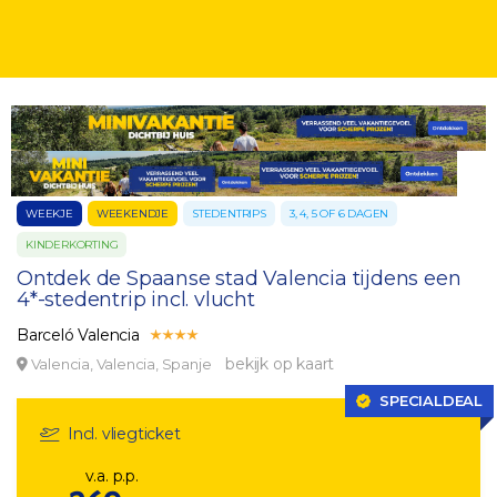
WEEKJE
WEEKENDJE
STEDENTRIPS
3, 4, 5 OF 6 DAGEN
KINDERKORTING
Ontdek de Spaanse stad Valencia tijdens een
4*-stedentrip incl. vlucht
Barceló Valencia
bekijk op kaart
Valencia, Valencia, Spanje
SPECIALDEAL
Incl. vliegticket
v.a. p.p.