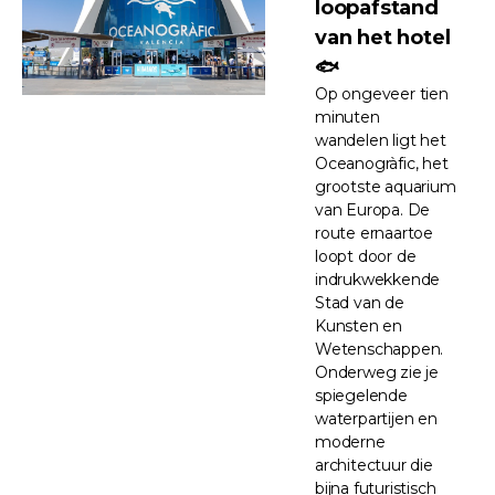
loopafstand
van het hotel
🐟
Op ongeveer tien
minuten
wandelen ligt het
Oceanogràfic, het
grootste aquarium
van Europa. De
route ernaartoe
loopt door de
indrukwekkende
Stad van de
Kunsten en
Wetenschappen.
Onderweg zie je
spiegelende
waterpartijen en
moderne
architectuur die
bijna futuristisch