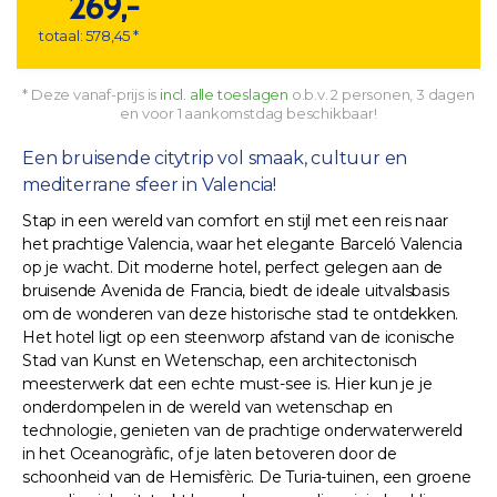
269,-
totaal: 578,45 *
* Deze vanaf-prijs is
incl. alle toeslagen
o.b.v. 2 personen, 3 dagen
en voor 1 aankomstdag beschikbaar!
Een bruisende citytrip vol smaak, cultuur en
mediterrane sfeer in Valencia!
Stap in een wereld van comfort en stijl met een reis naar
het prachtige Valencia, waar het elegante Barceló Valencia
op je wacht. Dit moderne hotel, perfect gelegen aan de
bruisende Avenida de Francia, biedt de ideale uitvalsbasis
om de wonderen van deze historische stad te ontdekken.
Het hotel ligt op een steenworp afstand van de iconische
Stad van Kunst en Wetenschap, een architectonisch
meesterwerk dat een echte must-see is. Hier kun je je
onderdompelen in de wereld van wetenschap en
technologie, genieten van de prachtige onderwaterwereld
in het Oceanogràfic, of je laten betoveren door de
schoonheid van de Hemisfèric. De Turia-tuinen, een groene