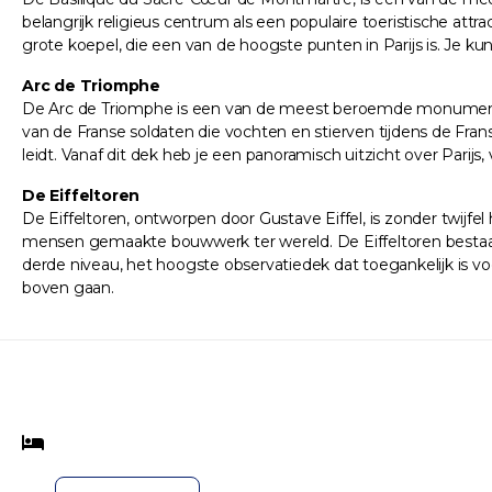
belangrijk religieus centrum als een populaire toeristische a
grote koepel, die een van de hoogste punten in Parijs is. Je 
Arc de Triomphe
De Arc de Triomphe is een van de meest beroemde monumenten
van de Franse soldaten die vochten en stierven tijdens de Fra
leidt. Vanaf dit dek heb je een panoramisch uitzicht over Par
De Eiffeltoren
De Eiffeltoren, ontworpen door Gustave Eiffel, is zonder twij
mensen gemaakte bouwwerk ter wereld. De Eiffeltoren bestaat ui
derde niveau, het hoogste observatiedek dat toegankelijk is vo
boven gaan.