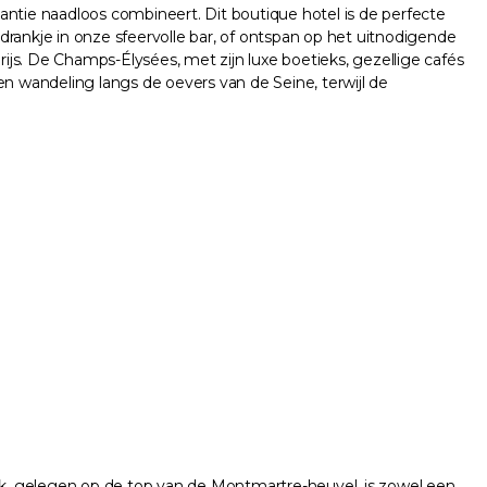
gantie naadloos combineert. Dit boutique hotel is de perfecte
 drankje in onze sfeervolle bar, of ontspan op het uitnodigende
js. De Champs-Élysées, met zijn luxe boetieks, gezellige cafés
een wandeling langs de oevers van de Seine, terwijl de
k, gelegen op de top van de Montmartre-heuvel, is zowel een