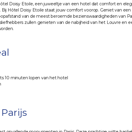
 Hôtel Doisy Etoile, een juweeltje van een hotel dat comfort en ele
d. Bij Hôtel Doisy Etoile staat jouw comfort voorop. Geniet van een
op loopafstand van de meest beroemde bezienswaardigheden van Pari
enisliefhebbers zullen genieten van de nabijheid van het Louvre en 
worden.
al
s 10 minuten lopen van het hotel
n
 Parijs
t opvallende monumenten in Parijs. Deze prachtige witte basilie