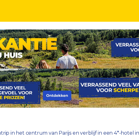
stedentrip vanuit een LUXE 4*-hotel incl. ontbijt
ip in het centrum van Parijs en verblijf in een 4*-hotel inc