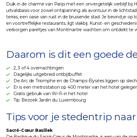
Duik in de charme van Parijs met een onvergetelijk verblijf bij
uitvalsbasis voor zowel ontspanning als avontuur in de lichtsta
terras, een oase van rust in de bruisende stad. Je bevind je 
en voortreffelijke restaurants, ligt vlakbij. Kunst- en geschied
verborgen pareltjes van Montmartre wachten om ontdekt te 
Daarom is dit een goede de
2, 3 of 4 overnachtingen
Dagelijks uitgebreid ontbijtbuffet
De Arc de Triomphe en de Champs-Élysées liggen op slecht
Er is een metrostation op 400 meter van het hotel gelege
Gratis gebruik van Wi-Fi in het hotel
Tip: Bezoek Jardin du Luxembourg
Tips voor je stedentrip naar
Sacré-Cœur Basiliek
De Basilique du Sacré-Cœur de Montmartre, is een van de mees