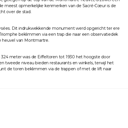
an de meest opmerkelijke kenmerken van de Sacré-Cœur is de
ht over de stad.
ysées. Dit indrukwekkende monument werd opgericht ter ere
 Triomphe beklimmen via een trap die naar een observatiedek
de heuvel van Montmartre.
n 324 meter was de Eiffeltoren tot 1930 het hoogste door
n tweede niveau bieden restaurants en winkels, terwijl het
unt de toren beklimmen via de trappen of met de lift naar