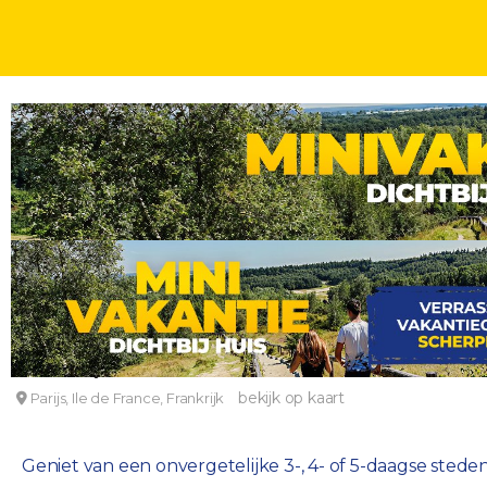
STEDENTRIPS
DAGEN
Ontsnap naar Parijs en beleef een onvergetelijke 
Hôtel Doisy Etoile
bekijk op kaart
Parijs, Ile de France, Frankrijk
Geniet van een onvergetelijke 3-, 4- of 5-daagse stedentr