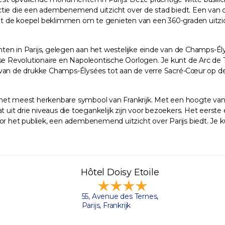
ttractie die een adembenemend uitzicht over de stad biedt. Een v
kunt de koepel beklimmen om te genieten van een 360-graden uitzic
 in Parijs, gelegen aan het westelijke einde van de Champs-Él
nse Revolutionaire en Napoleontische Oorlogen. Je kunt de Arc de
ijs, van de drukke Champs-Élysées tot aan de verre Sacré-Cœur op 
fel het meest herkenbare symbool van Frankrijk. Met een hoogte va
t drie niveaus die toegankelijk zijn voor bezoekers. Het eerste e
or het publiek, een adembenemend uitzicht over Parijs biedt. Je k
Hôtel Doisy Etoile
55, Avenue des Ternes,
Parijs, Frankrijk