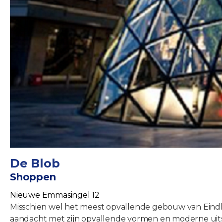
De Blob
Shoppen
Nieuwe Emmasingel 12
Misschien wel het meest opvallende gebouw van Eindho
aandacht met zijn opvallende vormen en moderne uitst