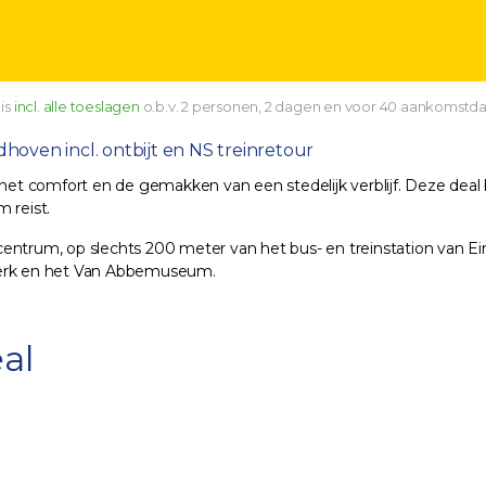
 is
incl. alle toeslagen
o.b.v. 2 personen, 2 dagen en voor 40 aankomstd
dhoven incl. ontbijt en NS treinretour
 het comfort en de gemakken van een stedelijk verblijf. Deze deal 
 reist.
entrum, op slechts 200 meter van het bus- en treinstation van Ei
akerk en het Van Abbemuseum.
al