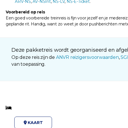
ARV-NS
,
AV-NSInt
,
NS-LV
,
NS-E-Ticket
.
Voorbereid op reis
Een goed voorbereide treinreis is fijn voor jezelf en je medereizig
geplande rit. Handig, want zo weet je door pushberichten meteen
Deze pakketreis wordt georganiseerd en afgeh
Op deze reis zijn de
ANVR reizigersvoorwaarden
,
SG
van toepassing.
KAART