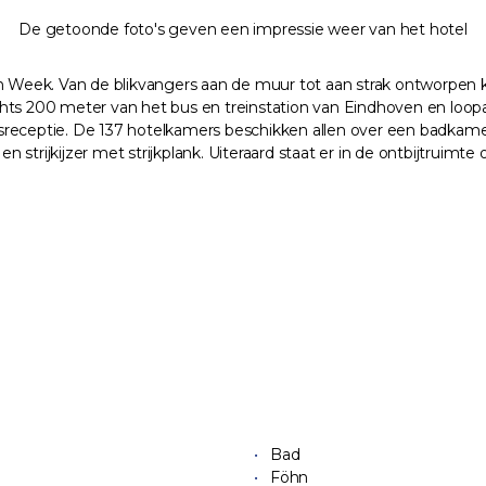
De getoonde foto's geven een impressie weer van het hotel
gn Week. Van de blikvangers aan de muur tot aan strak ontworpen 
echts 200 meter van het bus en treinstation van Eindhoven en loopaf
uursreceptie. De 137 hotelkamers beschikken allen over een badkam
uis en strijkijzer met strijkplank. Uiteraard staat er in de ontbijtr
Bad
Föhn