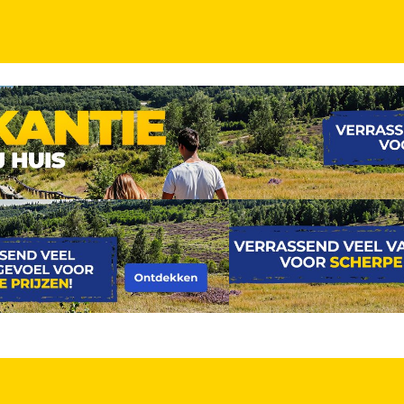
 DAGEN
INCL. ONTBIJT
jt en NS treinretour