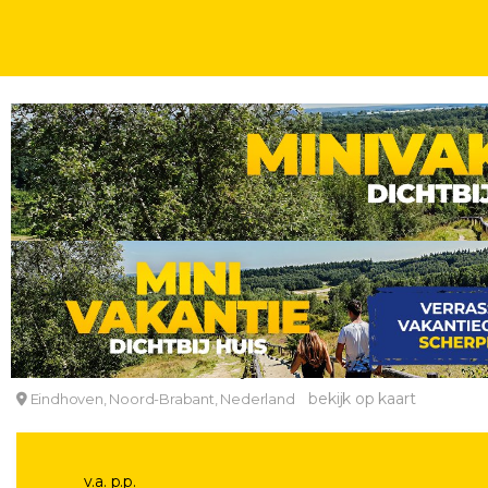
WEEKENDJE
OVERNACHTING + NS TREINRETOUR
TREINREIZEN
2, 3 OF 4
4*-hotel in het centrum van Eindhoven incl. ontbi
Leonardo Hotel Eindhoven City Center
bekijk op kaart
Eindhoven, Noord-Brabant, Nederland
v.a. p.p.