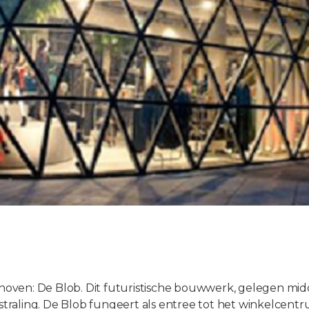
ven: De Blob. Dit futuristische bouwwerk, gelegen midd
raling. De Blob fungeert als entree tot het winkelcentr