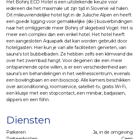
Het Bohinj ECO Hotel is een uitstekende keuze voor
iedereen die het maximale uit zijn tijd in Slovenië wil halen.
Dit milieuvriendelijke hotel ligt in de Julische Alpen en heeft
een goede ligging voor gemakkelijke (ski-) busverbindingen
naar het omliggende meer Bohinj of skigebied Vogel. Het is
meer een complex dan een enkel hotel. Het hotel heeft
een aangesloten Aquapark dat kan worden gebruikt door
hotelgasten. Hier kun je van alle faciliteiten genieten, van
sauna's tot bubbelbaden. Ze hebben zelfs een klimwand die
over het zwembad hangt. Voor degenen die een meer
ontspannende optie willen, is er een verscheidenheid aan
sauna's en behandelingen in het wellnesscentrum, evenals
een bowlingbaan en een bioscoop. Alle kamers beschikken
over airconditioning, roomservice, satelliet-tv, gratis Wi-Fi,
een kluisje met een stopcontact, een minibar, badjassen,
slippers en een föhn.
Diensten
Parkeren
Ja, in de omgeving
Parkeerkosten
Geen