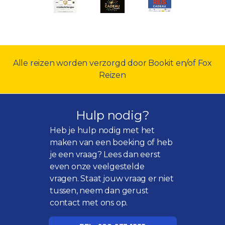
Alle reizen worden verzorgd door Bookit en/of Fox
Reizen
Hulp nodig?
Heb je hulp nodig met het
maken van een boeking of heb
je een vraag? Lees dan eerst
even onze
veelgestelde
vragen
. Staat jouw vraag er niet
tussen, neem dan gerust
contact met ons op.