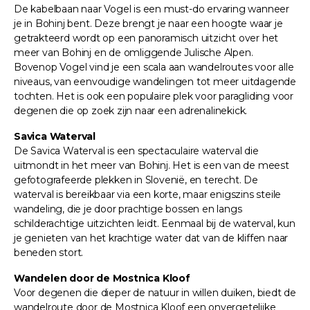
De kabelbaan naar Vogel is een must-do ervaring wanneer
je in Bohinj bent. Deze brengt je naar een hoogte waar je
getrakteerd wordt op een panoramisch uitzicht over het
meer van Bohinj en de omliggende Julische Alpen.
Bovenop Vogel vind je een scala aan wandelroutes voor alle
niveaus, van eenvoudige wandelingen tot meer uitdagende
tochten. Het is ook een populaire plek voor paragliding voor
degenen die op zoek zijn naar een adrenalinekick.
Savica Waterval
De Savica Waterval is een spectaculaire waterval die
uitmondt in het meer van Bohinj. Het is een van de meest
gefotografeerde plekken in Slovenië, en terecht. De
waterval is bereikbaar via een korte, maar enigszins steile
wandeling, die je door prachtige bossen en langs
schilderachtige uitzichten leidt. Eenmaal bij de waterval, kun
je genieten van het krachtige water dat van de kliffen naar
beneden stort.
Wandelen door de Mostnica Kloof
Voor degenen die dieper de natuur in willen duiken, biedt de
wandelroute door de Mostnica Kloof een onvergetelijke