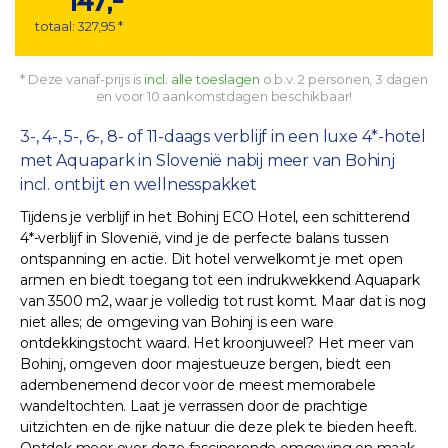
147,-
totaal: 327,95 *
* Deze vanaf-prijs is
incl. alle toeslagen
o.b.v. 2 personen, 3 dagen
en voor 10 aankomstdagen beschikbaar!
3-, 4-, 5-, 6-, 8- of 11-daags verblijf in een luxe 4*-hotel
met Aquapark in Slovenië nabij meer van Bohinj
incl. ontbijt en wellnesspakket
Tijdens je verblijf in het Bohinj ECO Hotel, een schitterend
4*-verblijf in Slovenië, vind je de perfecte balans tussen
ontspanning en actie. Dit hotel verwelkomt je met open
armen en biedt toegang tot een indrukwekkend Aquapark
van 3500 m2, waar je volledig tot rust komt. Maar dat is nog
niet alles; de omgeving van Bohinj is een ware
ontdekkingstocht waard. Het kroonjuweel? Het meer van
Bohinj, omgeven door majestueuze bergen, biedt een
adembenemend decor voor de meest memorabele
wandeltochten. Laat je verrassen door de prachtige
uitzichten en de rijke natuur die deze plek te bieden heeft.
Ontdek meer over deze fascinerende omgeving en maak