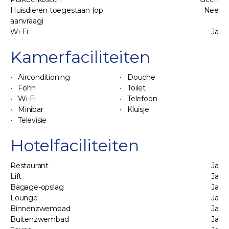
Huisdieren toegestaan (op
Nee
aanvraag)
Wi-Fi
Ja
Kamerfaciliteiten
Airconditioning
Douche
Föhn
Toilet
Wi-Fi
Telefoon
Minibar
Kluisje
Televisie
Hotelfaciliteiten
Restaurant
Ja
Lift
Ja
Bagage-opslag
Ja
Lounge
Ja
Binnenzwembad
Ja
Buitenzwembad
Ja