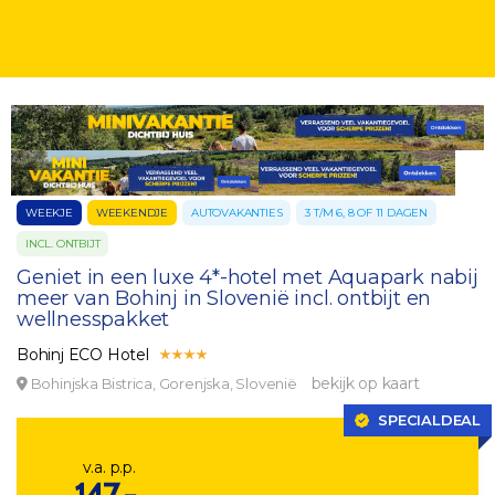
WEEKJE
WEEKENDJE
AUTOVAKANTIES
3 T/M 6, 8 OF 11 DAGEN
INCL. ONTBIJT
Geniet in een luxe 4*-hotel met Aquapark nabij
meer van Bohinj in Slovenië incl. ontbijt en
wellnesspakket
Bohinj ECO Hotel
bekijk op kaart
Bohinjska Bistrica, Gorenjska, Slovenië
SPECIALDEAL
v.a. p.p.