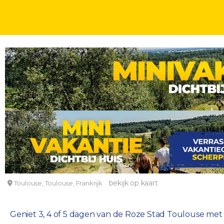
STEDENTRIPS
DAGEN
Ervaar de charme van Toulouse met verblijf in het
Hotel Albert 1er
bekijk op kaart
Toulouse, Toulouse, Frankrijk
Geniet 3, 4 of 5 dagen van de Roze Stad Toulouse met ve