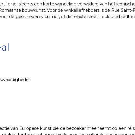
t 1er je, slechts een korte wandeling verwijderd van het iconisch
 Romaanse bouwkunst. Voor de winkelliefhebbers is de Rue Sain
oor de geschiedenis, cultuur, of de relaxte sfeer; Toulouse biedt e
al
enswaardigheden
llectie van Europese kunst die de bezoeker meeneemt op een rei
tijdelijke tentoonstellingen, workshops, en culturele evenemente