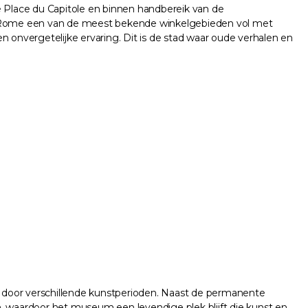
e Place du Capitole en binnen handbereik van de
t-Rome een van de meest bekende winkelgebieden vol met
en onvergetelijke ervaring. Dit is de stad waar oude verhalen en
s door verschillende kunstperioden. Naast de permanente
n, waardoor het museum een levendige plek blijft die kunst en