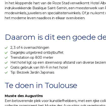
In het kloppende hart van de Roze Stad verwelkomt Hotel Alber
indrukwekkende Basilique Saint-Sernin, een meesterwerk van
modewinkels, juweliers en specialiteitenwinkels. Of je nu komt v
het moderne leven naadloos in elkaar overvloeien.
Daarom is dit een goede de
2, 3 of 4 overnachtingen
Dagelijks uitgebreid ontbijtbuffet
Treinstation op 800 meter
Het hotel ligt op een steenworp afstand van diverse bezi
Gratis gebruik van Wi-Fi in het hotel
Tip: Bezoek Jardin Japonais
Te doen in Toulouse
Musée des Augustins
Een betoverende plek voor kunstliefhebbers, met een rijke co
collectie organiseert het Musée des Augustins ook regelmatig 