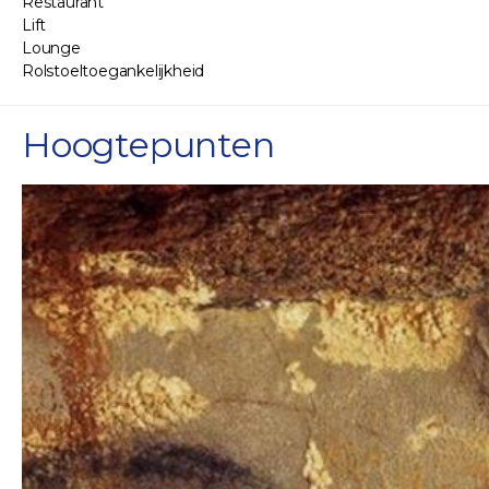
Restaurant
Lift
Lounge
Rolstoeltoegankelijkheid
Hoogtepunten