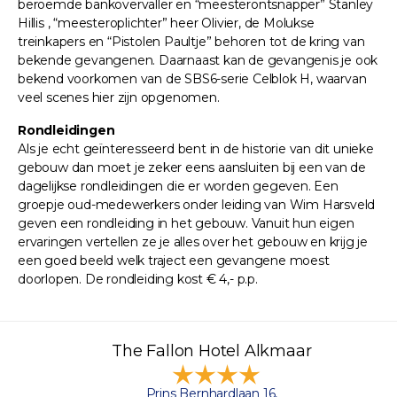
beroemde bankovervaller en “meesterontsnapper” Stanley
Hillis , “meesteroplichter” heer Olivier, de Molukse
treinkapers en “Pistolen Paultje” behoren tot de kring van
bekende gevangenen. Daarnaast kan de gevangenis je ook
bekend voorkomen van de SBS6-serie Celblok H, waarvan
veel scenes hier zijn opgenomen.
Rondleidingen
Als je echt geïnteresseerd bent in de historie van dit unieke
gebouw dan moet je zeker eens aansluiten bij een van de
dagelijkse rondleidingen die er worden gegeven. Een
groepje oud-medewerkers onder leiding van Wim Harsveld
geven een rondleiding in het gebouw. Vanuit hun eigen
ervaringen vertellen ze je alles over het gebouw en krijg je
een goed beeld welk traject een gevangene moest
doorlopen. De rondleiding kost € 4,- p.p.
The Fallon Hotel Alkmaar
Prins Bernhardlaan 16,