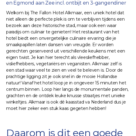
en Egmond aan Zee incl. ontbijt en 3-gangendiner
Welkom bij The Fallon Hotel Alkmaar, een uniek hotel dat
niet alleen de perfecte plek is om te verblijven tijdens een
bezoek aan deze historische stad, maar ook een waar
paradijs om culinair te genieten! Het restaurant van het
hotel biedt een onvergetelijke culinaire ervaring die je
smaakpapillen laten dansen van vreugde. Er worden
gerechten geserveerd uit verschillende keukens met een
eigen twist. Je kan hier terecht als vleesliefhebber,
visliefhebbers, vegetariërs en veganisten. Alkmaar zelf is
een stad waar veel te zien en veel te beleven is. Door de
prachtige ligging zit je ook snel in de mooie Hollandse
natuur! Vanaf het hotel loop je in ongeveer 15 minuten het
centrum binnen. Loop hier langs de monumentale panden,
grachten en de ontdek leuke knusse straatjes met unieke
winkeltjes. Alkmaar is ook dé kaasstad va Nederland dus je
moet hier zeker een stuk kaas gegeten hebben!
Daarom is dit een goede