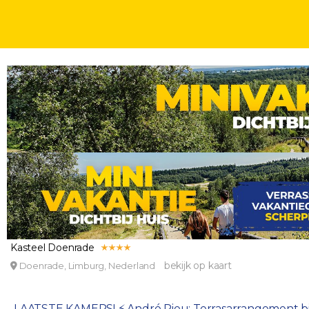
CULINAIR OVERNACHTEN
UNIEK OVERNACHTEN
DAGEN
LAATSTE KAMERS! ⚡️ André Rieu: Terrasarrangement 
3-gangendiner en concert ticket
Kasteel Doenrade
bekijk op kaart
Doenrade, Limburg, Nederland
LAATSTE KAMERS! ⚡️ André Rieu: Terrasarrangement bij R