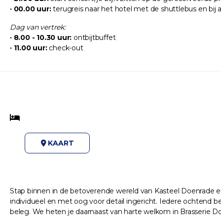
· 00.00 uur:
terugreis naar het hotel met de shuttlebus en bij 
Dag van vertrek:
· 8.00 - 10.30 uur:
ontbijtbuffet
· 11.00 uur:
check-out
KAART
Stap binnen in de betoverende wereld van Kasteel Doenrade en er
individueel en met oog voor detail ingericht. Iedere ochtend beg
beleg. We heten je daarnaast van harte welkom in Brasserie Doond