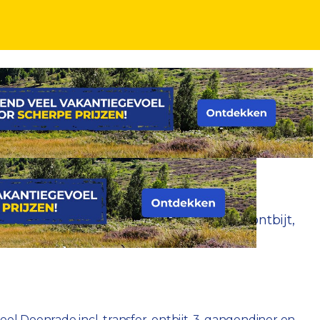
jf bij Kasteel Doenrade incl. transfer, ontbijt,
el Doenrade incl. transfer, ontbijt, 3-gangendiner en