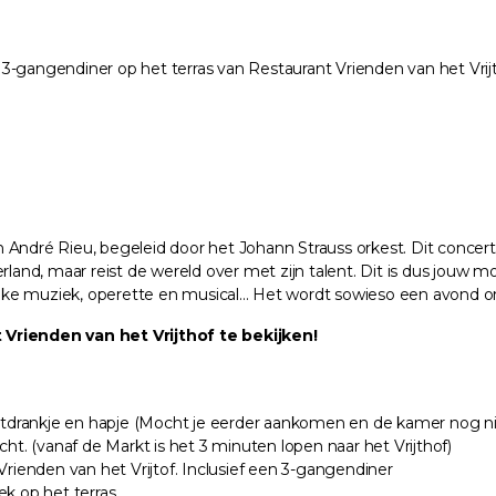
n 3-gangendiner op het terras van Restaurant Vrienden van het Vrij
an André Rieu, begeleid door het Johann Strauss orkest. Dit concert 
rland, maar reist de wereld over met zijn talent. Dit is dus jouw m
ke muziek, operette en musical... Het wordt sowieso een avond o
 Vrienden van het Vrijthof te bekijken!
ankje en hapje (Mocht je eerder aankomen en de kamer nog niet 
ht. (vanaf de Markt is het 3 minuten lopen naar het Vrijthof)
rienden van het Vrijtof. Inclusief een 3-gangendiner
lek op het terras