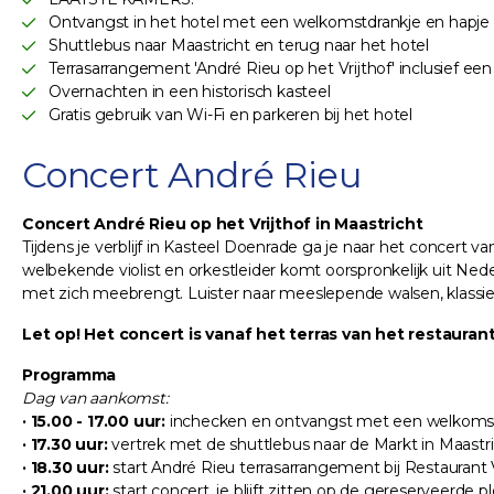
Ontvangst in het hotel met een welkomstdrankje en hapje
Shuttlebus naar Maastricht en terug naar het hotel
Terrasarrangement 'André Rieu op het Vrijthof' inclusief ee
Overnachten in een historisch kasteel
Gratis gebruik van Wi-Fi en parkeren bij het hotel
Concert André Rieu
Concert André Rieu op het Vrijthof in Maastricht
Tijdens je verblijf in Kasteel Doenrade ga je naar het concert v
welbekende violist en orkestleider komt oorspronkelijk uit Nede
met zich meebrengt. Luister naar meeslepende walsen, klassie
Let op! Het concert is vanaf het terras van het restaurant
Programma
Dag van aankomst:
· 15.00 - 17.00 uur:
inchecken en ontvangst met een welkomstdr
· 17.30 uur:
vertrek met de shuttlebus naar de Markt in Maastric
· 18.30 uur:
start André Rieu terrasarrangement bij Restaurant V
· 21.00 uur:
start concert, je blijft zitten op de gereserveerde p