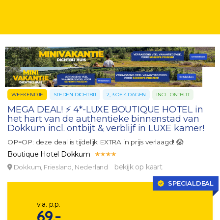
WEEKENDJE
STEDEN DICHTBIJ
2, 3 OF 4 DAGEN
INCL. ONTBIJT
MEGA DEAL! ⚡ 4*-LUXE BOUTIQUE HOTEL in
het hart van de authentieke binnenstad van
Dokkum incl. ontbijt & verblijf in LUXE kamer!
OP=OP: deze deal is tijdelijk EXTRA in prijs verlaagd! 😱
Boutique Hotel Dokkum
bekijk op kaart
Dokkum, Friesland, Nederland
SPECIALDEAL
v.a. p.p.
69,-