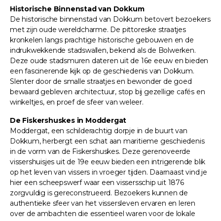
Historische Binnenstad van Dokkum
De historische binnenstad van Dokkum betovert bezoekers
met zijn oude wereldcharme. De pittoreske straatjes
kronkelen langs prachtige historische gebouwen en de
indrukwekkende stadswallen, bekend als de Bolwerken.
Deze oude stadsmuren dateren uit de 16e eeuw en bieden
een fascinerende kijk op de geschiedenis van Dokkum.
Slenter door de smalle straatjes en bewonder de goed
bewaard gebleven architectuur, stop bij gezellige cafés en
winkeltjes, en proef de sfeer van weleer.
De Fiskershuskes in Moddergat
Moddergat, een schilderachtig dorpje in de buurt van
Dokkum, herbergt een schat aan maritieme geschiedenis
in de vorm van de Fiskershuskes. Deze gerenoveerde
vissershuisjes uit de 19e eeuw bieden een intrigerende blik
op het leven van vissers in vroeger tijden. Daarnaast vind je
hier een scheepswerf waar een vissersschip uit 1876
zorgvuldig is gereconstrueerd. Bezoekers kunnen de
authentieke sfeer van het vissersleven ervaren en leren
over de ambachten die essentieel waren voor de lokale