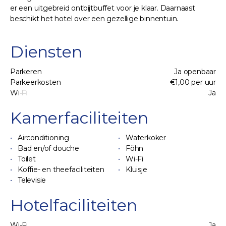
er een uitgebreid ontbijtbuffet voor je klaar. Daarnaast
beschikt het hotel over een gezellige binnentuin.
Diensten
Parkeren
Ja openbaar
Parkeerkosten
€1,00 per uur
Wi-Fi
Ja
Kamerfaciliteiten
Airconditioning
Waterkoker
Bad en/of douche
Föhn
Toilet
Wi-Fi
Koffie- en theefaciliteiten
Kluisje
Televisie
Hotelfaciliteiten
Wi-Fi
Ja