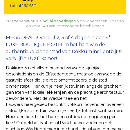
totaal: 160,95 *
* Deze vanaf-prijs is
incl. alle toeslagen
o.b.v. 2 personen, 2 dagen
en voor 248 aankomstdagen beschikbaar!
MEGA DEAL! ⚡ Verblijf 2, 3 of 4 dagen in een 4*-
LUXE BOUTIQUE HOTEL in het hart van de
authentieke binnenstad van Dokkum incl. ontbijt &
verblijf in LUXE kamer!
Dokkum is niet alleen bekend vanwege zijn rijke
geschiedenis en de Elfstedentocht, maar ook vanwege de
gastvrije sfeer die je direct omarmt zodra je de stad
binnenstapt. Hier kun je heerlijk struinen langs de grachten,
genieten van lokale lekkernijen en de prachtige architectuur
bewonderen. Met de Waddenzee en het
Lauwersmeergebied beschikt Dokkum bovendien over een
natuurlijke achtertuin waarin je heerlijk tot rust kunt komen.
Huur een fiets bij het hotel en ontdek de omgeving per
fiets! Ontdek het Nationaal Park Lauwersmeer en het
prachtige Waddengebied in de buurt, ideaal voor een dagje