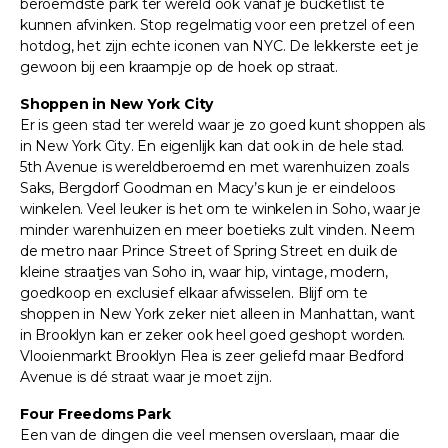
beroemdste park ter wereld ook vanaf je bucketlist te
kunnen afvinken. Stop regelmatig voor een pretzel of een
hotdog, het zijn echte iconen van NYC. De lekkerste eet je
gewoon bij een kraampje op de hoek op straat.
Shoppen in New York City
Er is geen stad ter wereld waar je zo goed kunt shoppen als
in New York City. En eigenlijk kan dat ook in de hele stad.
5th Avenue is wereldberoemd en met warenhuizen zoals
Saks, Bergdorf Goodman en Macy’s kun je er eindeloos
winkelen. Veel leuker is het om te winkelen in Soho, waar je
minder warenhuizen en meer boetieks zult vinden. Neem
de metro naar Prince Street of Spring Street en duik de
kleine straatjes van Soho in, waar hip, vintage, modern,
goedkoop en exclusief elkaar afwisselen. Blijf om te
shoppen in New York zeker niet alleen in Manhattan, want
in Brooklyn kan er zeker ook heel goed geshopt worden.
Vlooienmarkt Brooklyn Flea is zeer geliefd maar Bedford
Avenue is dé straat waar je moet zijn.
Four Freedoms Park
Een van de dingen die veel mensen overslaan, maar die