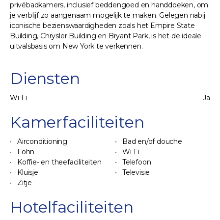
privébadkamers, inclusief beddengoed en handdoeken, om
je verblijf zo aangenaam mogelijk te maken. Gelegen nabij
iconische bezienswaardigheden zoals het Empire State
Building, Chrysler Building en Bryant Park, is het de ideale
uitvalsbasis om New York te verkennen.
Diensten
Wi-Fi
Ja
Kamerfaciliteiten
Airconditioning
Bad en/of douche
Föhn
Wi-Fi
Koffie- en theefaciliteiten
Telefoon
Kluisje
Televisie
Zitje
Hotelfaciliteiten