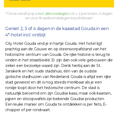
* Deze vanaf-prijs is
incl. alle toeslagen
o.b.v. 2 personen, 2 dagen
en voor 16 aankomstdagen beschikbaar!
Geniet 2, 3 of 4 dagen in de kaasstad Gouda in een
4*-hotel incl. ontbijt
City Hotel Gouda vind je in hartje Gouda. Het hotel ligt
prachtig aan de Gouwe en op steenworpafstand van het
historische centrum van Gouda. De rijke historie is terug te
vinden in het straatbeeld. Er zijn dan ook vele gebouwen die
zeker een bezoekje waard zijn. Denk hierbij aan de St.
Janskerk en het oude stadshuis, één van de oudste
gotische stadhuizen van Nederland. Gouda is altijd een rijke
stad geweest en dit is nog steeds merkbaar als je een
rondje loopt door het historische centrum. De stad is
natuurlijk beroemd om zijn Goudse kaas, maar ook kaarsen,
pijpen en stroopwafels zijn bekende Goudse producten.
Een leuke manier om Gouda te ontdekken is per fiets, E-
chopper of per rondvaart.