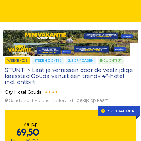
WEEKENDJE
STEDEN DICHTBIJ
2, 3 OF 4 DAGEN
INCL. ONTBIJT
STUNT! ⚡ Laat je verrassen door de veelzijdige
kaasstad Gouda vanuit een trendy 4*-hotel
incl. ontbijt
City Hotel Gouda
bekijk op kaart
Gouda, Zuid-Holland, Nederland
SPECIALDEAL
v.a. p.p.
69,50
totaal: 164,05 *