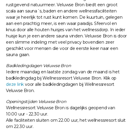
rustgevend natuurmeer. Veluwse Bron biedt een groot
scala aan sauna´s, baden en andere wellnessfaciliteiten
waar je heerlijk tot rust kunt komen. De kuurtuin, gelegen
aan een prachtig meer, is een waar paradijs. Sfeervol en
knus door alle houten huisjes van het wellnessdorp. In ieder
huisje kun je een andere sauna vinden. Veluwse Bron is door
een slimme indeling met veel privacy bovendien zeer
geschikt voor mensen die voor de eerste keer naar een
sauna gaan.
Badkledingdagen Veluwse Bron
Iedere maandag en laatste zondag van de maand is het
badkledingdag bij Wellnessresort Veluwse Bron. Klik op
deze link
voor alle badkledingdagen bij Wellnessresort
Veluwse Bron.
Openingstijden Veluwse Bron
Wellnessresort Veluwse Bron is dagelijks geopend van
10.00 uur - 22.30 uur.
Alle faciliteiten sluiten om 22.00 uur, het wellnessresort sluit
om 22.30 uur.