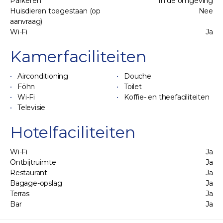
Parkeren
In de omgeving
Huisdieren toegestaan (op
Nee
aanvraag)
Wi-Fi
Ja
Kamerfaciliteiten
Airconditioning
Douche
Föhn
Toilet
Wi-Fi
Koffie- en theefaciliteiten
Televisie
Hotelfaciliteiten
Wi-Fi
Ja
Ontbijtruimte
Ja
Restaurant
Ja
Bagage-opslag
Ja
Terras
Ja
Bar
Ja