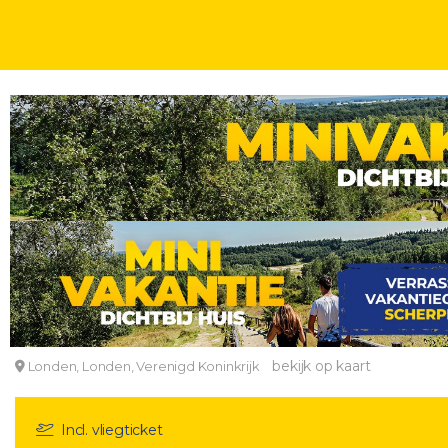
WEEKJE
WEEKENDJE
STEDENTRIPS
3, 4 OF 5 DAGEN
INCL. ONTBIJT
Ontdek de charme van London vanuit een TRENDY 4*
Nhow London Hotel
bekijk op kaart
Londen, Londen, Verenigd Koninkrijk
Incl. vliegticket