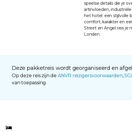
speelse details die je o
artinvloeden, industriël
het hotel: een stijlvoll
comfort, karakter en een
Street en Angel reis je 
Londen.
Deze pakketreis wordt georganiseerd en afgeh
Op deze reis zijn de
ANVR reizigersvoorwaarden
,
SG
van toepassing.