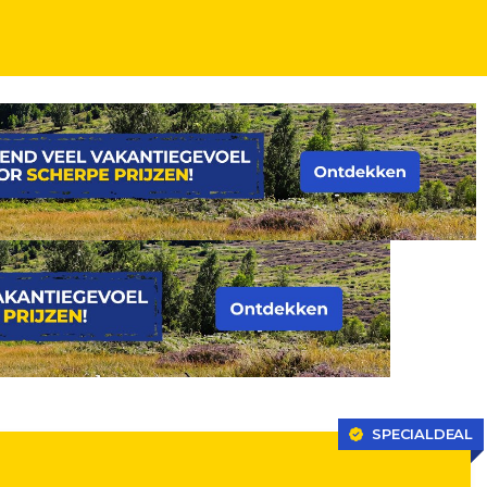
don Eye, incl. vlucht en ontbijt!
SPECIALDEAL