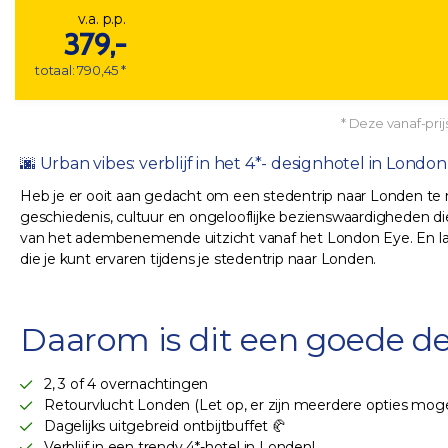
v.a. p.p.
379,-
totaal: 790,45 *
* Deze vanaf-prijs
🌆 Urban vibes: verblijf in het 4*- designhotel in London 
Heb je er ooit aan gedacht om een stedentrip naar Londen te 
geschiedenis, cultuur en ongelooflijke bezienswaardigheden die
van het adembenemende uitzicht vanaf het London Eye. En late
die je kunt ervaren tijdens je stedentrip naar Londen.
Daarom is dit een goede de
2, 3 of 4 overnachtingen
Retourvlucht Londen (Let op, er zijn meerdere opties moge
Dagelijks uitgebreid ontbijtbuffet 🥐
Verblijf in een trendy 4*-hotel in Londen!