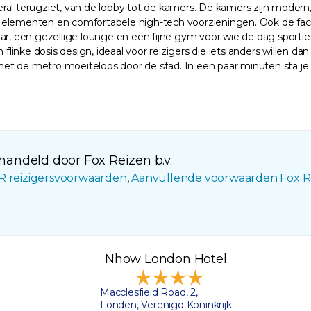
veral terugziet, van de lobby tot de kamers. De kamers zijn modern
e elementen en comfortabele high-tech voorzieningen. Ook de facili
e bar, een gezellige lounge en een fijne gym voor wie de dag sport
 flinke dosis design, ideaal voor reizigers die iets anders willen d
met de metro moeiteloos door de stad. In een paar minuten sta je a
andeld door Fox Reizen b.v.
R reizigersvoorwaarden
,
Aanvullende voorwaarden Fox R
Nhow London Hotel
Macclesfield Road, 2,
Londen, Verenigd Koninkrijk