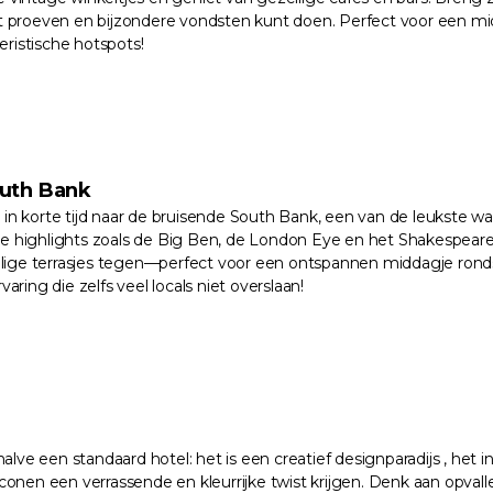
unt proeven en bijzondere vondsten kunt doen. Perfect voor een mi
eristische hotspots!
outh Bank
s in korte tijd naar de bruisende South Bank, een van de leukste 
he highlights zoals de Big Ben, de London Eye en het Shakespeare
ige terrasjes tegen—perfect voor een ontspannen middagje rondsle
rvaring die zelfs veel locals niet overslaan!
lve een standaard hotel: het is een creatief designparadijs , het 
e iconen een verrassende en kleurrijke twist krijgen. Denk aan opv