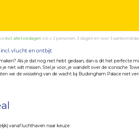
 is
incl. alle toeslagen
o.b.v. 2 personen, 3 dagen en voor 3 aankomstda
incl. vlucht en ontbijt
maken? Als je dat nog niet hebt gedaan, dan is dit het perfecte
 je niet wilt missen. Stel je voor, je wandelt over de iconische T
n we de wisseling van de wacht bij Buckingham Palace niet verge
al
lijk) vanaf luchthaven naar keuze