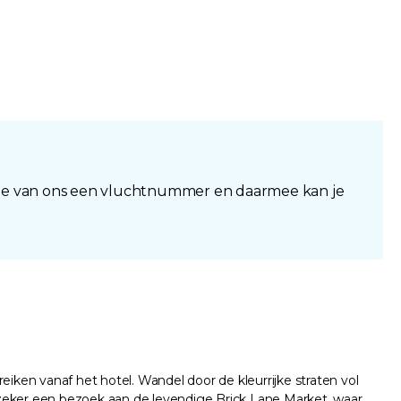
 je van ons een vluchtnummer en daarmee kan je
iken vanaf het hotel. Wandel door de kleurrijke straten vol
g zeker een bezoek aan de levendige Brick Lane Market, waar