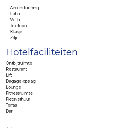
Airconditioning
Föhn
Wi-Fi
Telefoon
Kluisje
Zitje
Hotelfaciliteiten
Ontbijtruimte
Restaurant
Lift
Bagage-opslag
Lounge
Fitnessruimte
Fietsverhuur
Terras
Bar