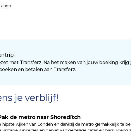
tation
ntrip!
t met Transferz. Na het maken van jouw boeking krijg
 boeken en betalen aan Transferz.
s je verblijf!
 Pak de metro naar Shoreditch
e hipste wijken van Londen en dankzij de metro gemakkelijk te bere
ke vintage winkeltjes en geniet van gezellige cafés en bars. Bren