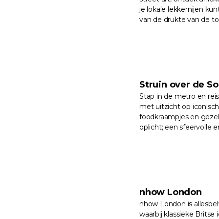
je lokale lekkernijen k
van de drukte van de to
Struin over de S
Stap in de metro en rei
met uitzicht op iconisc
foodkraampjes en gezell
oplicht; een sfeervolle e
nhow London
nhow London is allesbeha
waarbij klassieke Brits