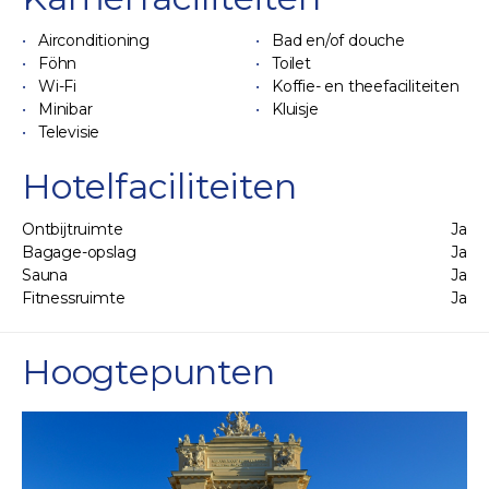
Airconditioning
Bad en/of douche
Föhn
Toilet
Wi-Fi
Koffie- en theefaciliteiten
Minibar
Kluisje
Televisie
Hotelfaciliteiten
Ontbijtruimte
Ja
Bagage-opslag
Ja
Sauna
Ja
Fitnessruimte
Ja
Hoogtepunten