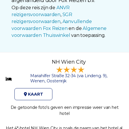
afgehandeld door Fox Reizen b.v.
Op deze reis zijn de
ANVR
reizigersvoorwaarden
,
SGR
reizigersvoorwaarden
,
Aanvullende
voorwaarden Fox Reizen
en de
Algemene
voorwaarden Thuiswinkel
van toepassing.
NH Wien City
Mariahilfer Straße 32-34 (via Lindeng. 9),
Wenen, Oostenrijk
KAART
De getoonde foto's geven een impressie weer van het
hotel
Het 4*-hotel NH Wien City is zoals de naam van het hotel al