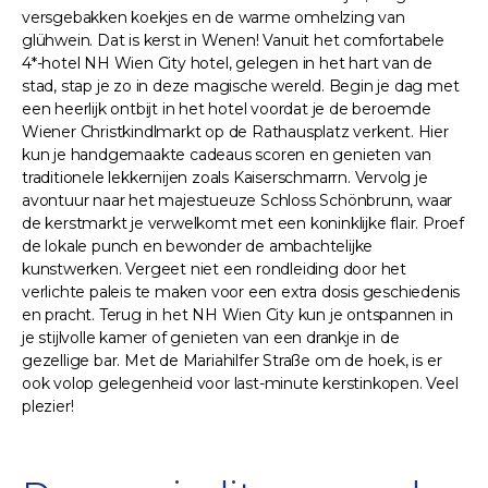
versgebakken koekjes en de warme omhelzing van
glühwein. Dat is kerst in Wenen! Vanuit het comfortabele
4*-hotel NH Wien City hotel, gelegen in het hart van de
stad, stap je zo in deze magische wereld. Begin je dag met
een heerlijk ontbijt in het hotel voordat je de beroemde
Wiener Christkindlmarkt op de Rathausplatz verkent. Hier
kun je handgemaakte cadeaus scoren en genieten van
traditionele lekkernijen zoals Kaiserschmarrn. Vervolg je
avontuur naar het majestueuze Schloss Schönbrunn, waar
de kerstmarkt je verwelkomt met een koninklijke flair. Proef
de lokale punch en bewonder de ambachtelijke
kunstwerken. Vergeet niet een rondleiding door het
verlichte paleis te maken voor een extra dosis geschiedenis
en pracht. Terug in het NH Wien City kun je ontspannen in
je stijlvolle kamer of genieten van een drankje in de
gezellige bar. Met de Mariahilfer Straße om de hoek, is er
ook volop gelegenheid voor last-minute kerstinkopen. Veel
plezier!