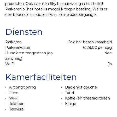
producten. Ook is er een Sky bar aanwezig in het hotel!
Parkeren bij het hotel is mogelijk tegen betaling. Wel is er
een beperkte capaciteit i.v.m. kleine parkeergarage.
Diensten
Parkeren
Ja o.b.v. beschikbaarheid
Parkeerkosten
€ 28,00 per dag
Huisdieren toegestaan (op
Nee
aanvraag)
Wi-Fi
Ja
Kamerfaciliteiten
Airconditioning
Bad en/of douche
Föhn
Toilet
Wi-Fi
Koffie- en theefaciliteiten
Telefoon
Kluisje
Televisie