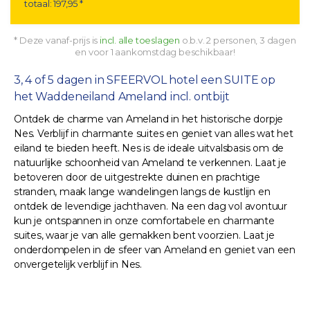
totaal: 197,95 *
* Deze vanaf-prijs is
incl. alle toeslagen
o.b.v. 2 personen, 3 dagen
en voor 1 aankomstdag beschikbaar!
3, 4 of 5 dagen in SFEERVOL hotel een SUITE op
het Waddeneiland Ameland incl. ontbijt
Ontdek de charme van Ameland in het historische dorpje
Nes. Verblijf in charmante suites en geniet van alles wat het
eiland te bieden heeft. Nes is de ideale uitvalsbasis om de
natuurlijke schoonheid van Ameland te verkennen. Laat je
betoveren door de uitgestrekte duinen en prachtige
stranden, maak lange wandelingen langs de kustlijn en
ontdek de levendige jachthaven. Na een dag vol avontuur
kun je ontspannen in onze comfortabele en charmante
suites, waar je van alle gemakken bent voorzien. Laat je
onderdompelen in de sfeer van Ameland en geniet van een
onvergetelijk verblijf in Nes.