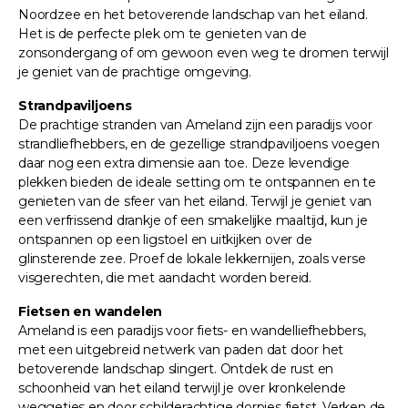
Noordzee en het betoverende landschap van het eiland.
Het is de perfecte plek om te genieten van de
zonsondergang of om gewoon even weg te dromen terwijl
je geniet van de prachtige omgeving.
Strandpaviljoens
De prachtige stranden van Ameland zijn een paradijs voor
strandliefhebbers, en de gezellige strandpaviljoens voegen
daar nog een extra dimensie aan toe. Deze levendige
plekken bieden de ideale setting om te ontspannen en te
genieten van de sfeer van het eiland. Terwijl je geniet van
een verfrissend drankje of een smakelijke maaltijd, kun je
ontspannen op een ligstoel en uitkijken over de
glinsterende zee. Proef de lokale lekkernijen, zoals verse
visgerechten, die met aandacht worden bereid.
Fietsen en wandelen
Ameland is een paradijs voor fiets- en wandelliefhebbers,
met een uitgebreid netwerk van paden dat door het
betoverende landschap slingert. Ontdek de rust en
schoonheid van het eiland terwijl je over kronkelende
weggetjes en door schilderachtige dorpjes fietst. Verken de