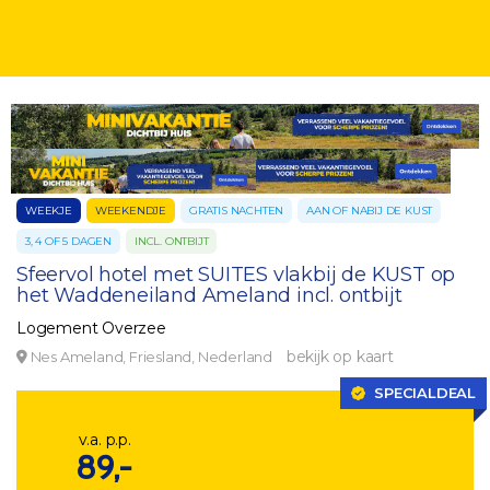
WEEKJE
WEEKENDJE
GRATIS NACHTEN
AAN OF NABIJ DE KUST
3, 4 OF 5 DAGEN
INCL. ONTBIJT
Sfeervol hotel met SUITES vlakbij de KUST op
het Waddeneiland Ameland incl. ontbijt
Logement Overzee
bekijk op kaart
Nes Ameland, Friesland, Nederland
SPECIALDEAL
v.a. p.p.
89,-