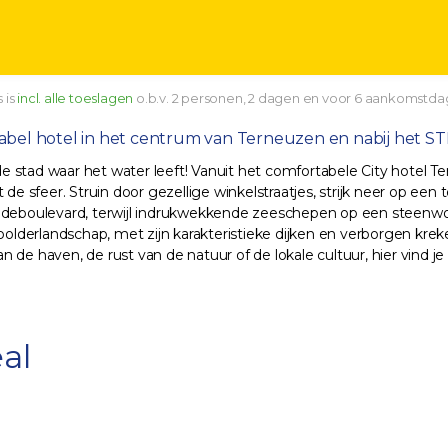
 is
incl. alle toeslagen
o.b.v. 2 personen, 2 dagen en voor 6 aankomstda
ortabel hotel in het centrum van Terneuzen en nabij het S
stad waar het water leeft! Vanuit het comfortabele City hotel Tern
 de sfeer. Struin door gezellige winkelstraatjes, strijk neer op ee
ldeboulevard, terwijl indrukwekkende zeeschepen op een steenworp
polderlandschap, met zijn karakteristieke dijken en verborgen krek
de haven, de rust van de natuur of de lokale cultuur, hier vind je 
al