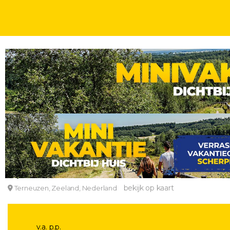
WEEKENDJE
STEDEN DICHTBIJ
AAN OF NABIJ DE KUST
2, 3 OF 4 DAGEN
Geniet van een verblijf in een comfortabel hotel
City hotel Terneuzen
bekijk op kaart
Terneuzen, Zeeland, Nederland
v.a. p.p.