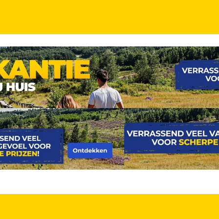
INCL. ONTBIJT
 in het centrum van Terneuzen en op 10 min van he