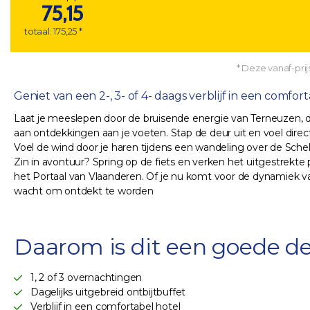
75,15
totaal: 175,25 *
* Deze vanaf-prijs
Geniet van een 2-, 3- of 4- daags verblijf in een comf
Laat je meeslepen door de bruisende energie van Terneuzen, de 
aan ontdekkingen aan je voeten. Stap de deur uit en voel direct
Voel de wind door je haren tijdens een wandeling over de Sche
Zin in avontuur? Spring op de fiets en verken het uitgestrekte 
het Portaal van Vlaanderen. Of je nu komt voor de dynamiek van 
wacht om ontdekt te worden
Daarom is dit een goede de
1, 2 of 3 overnachtingen
Dagelijks uitgebreid ontbijtbuffet
Verblijf in een comfortabel hotel