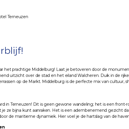
otel Terneuzen
blijf!
naar het prachtige Middelburg! Laat je betoveren door de monume
nd uitzicht over de stad en het eiland Walcheren. Duik in de rij
errassen op de Markt. Middelburg is de perfecte mix van cultuur, s
d in Terneuzen! Dit is geen gewone wandeling; het is een front-r
t je ze bijna kunt aanraken. Het is een adembenemend gezicht dat 
n door de maritieme dynamiek. Hier voel je de hartslag van de hav
en