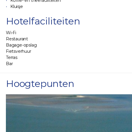
Koffie- en theefaciliteiten
Kluisje
Hotelfaciliteiten
Wi-Fi
Restaurant
Bagage-opslag
Fietsverhuur
Terras
Bar
Hoogtepunten