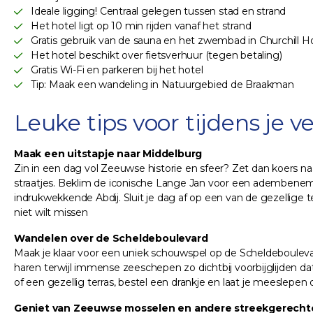
Ideale ligging! Centraal gelegen tussen stad en strand
Het hotel ligt op 10 min rijden vanaf het strand
Gratis gebruik van de sauna en het zwembad in Churchill H
Het hotel beschikt over fietsverhuur (tegen betaling)
Gratis Wi-Fi en parkeren bij het hotel
Tip: Maak een wandeling in Natuurgebied de Braakman
Leuke tips voor tijdens je ver
Maak een uitstapje naar Middelburg
Zin in een dag vol Zeeuwse historie en sfeer? Zet dan koers 
straatjes. Beklim de iconische Lange Jan voor een adembeneme
indrukwekkende Abdij. Sluit je dag af op een van de gezellige t
niet wilt missen
Wandelen over de Scheldeboulevard
Maak je klaar voor een uniek schouwspel op de Scheldeboulevar
haren terwijl immense zeeschepen zo dichtbij voorbijglijden da
of een gezellig terras, bestel een drankje en laat je meeslepe
Geniet van Zeeuwse mosselen en andere streekgerecht