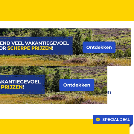
t STRAND! Incl. ontbijt en GRATIS parkeren
SPECIALDEAL