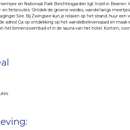
emsee en Nationaal Park Berchtesgarden ligt Inzell in Beieren. In
 en fietsroutes. Ontdek de groene weides, wandel langs meertje
er See. Bij Zwingsee kun je relaxen op het strand, huur een wate
oede adres! Ga op ontdekking op het wandelbelevenispad en maak e
in het binnenzwembad of in de sauna van het hotel. Kortom, voor j
al
utes
eving: