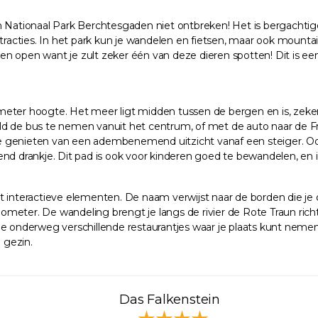
n Nationaal Park Berchtesgaden niet ontbreken! Het is bergachtige
tracties. In het park kun je wandelen en fietsen, maar ook mountain
n open want je zult zeker één van deze dieren spotten! Dit is een
3 meter hoogte. Het meer ligt midden tussen de bergen en is, zeker
eeld de bus te nemen vanuit het centrum, of met de auto naar de Fr
e genieten van een adembenemend uitzicht vanaf een steiger. Ook
nd drankje. Dit pad is ook voor kinderen goed te bewandelen, en i
et interactieve elementen. De naam verwijst naar de borden die 
ilometer. De wandeling brengt je langs de rivier de Rote Traun ric
je onderweg verschillende restaurantjes waar je plaats kunt neme
 gezin.
Das Falkenstein