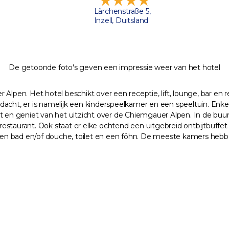
Lärchenstraße 5,
Inzell, Duitsland
De getoonde foto's geven een impressie weer van het hotel
 Alpen. Het hotel beschikt over een receptie, lift, lounge, bar en
acht, er is namelijk een kinderspeelkamer en een speeltuin. Enkele
st en geniet van het uitzicht over de Chiemgauer Alpen. In de buu
 restaurant. Ook staat er elke ochtend een uitgebreid ontbijtbuffet 
r een bad en/of douche, toilet en een föhn. De meeste kamers heb