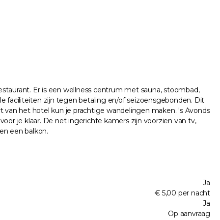
 restaurant. Er is een wellness centrum met sauna, stoombad,
 faciliteiten zijn tegen betaling en/of seizoensgebonden. Dit
rt van het hotel kun je prachtige wandelingen maken. 's Avonds
voor je klaar. De net ingerichte kamers zijn voorzien van tv,
ben een balkon.
Ja
€ 5,00 per nacht
Ja
Op aanvraag