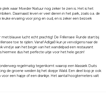
 plek waar Moeder Natuur nog zeker te zien is. Het is het
biken. Daarnaast leven er veel dieren in het park, zoals o.a. de
 leuke ervaring voor jong en oud, en is zeker een bezoek
 met blauwe lucht echt prachtig! De Frillensee Runde start bij
illensee toe te rijden. Vanaf Adlgaß kun je vervolgens naar de
 vind je aan het begin van het wandelpad een restaurant
s hiermee dus het perfecte uitje voor het hele gezin!
je onderweg regelmatig tegenkomt waarop een klassiek Duits
hting de groene weiden bij het dorpje Wald. Een deel loop je ook
n voor een hapje of een drankje. Het aantal hoogtemeters valt