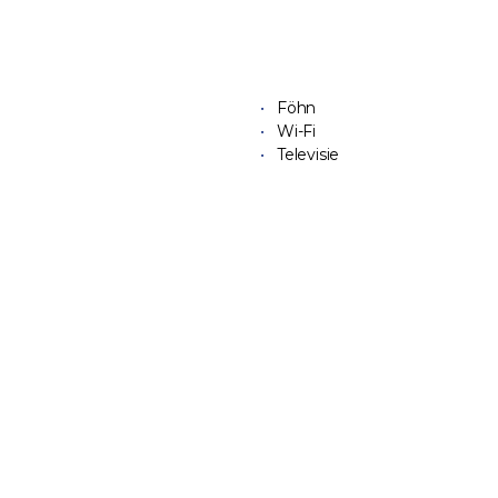
Föhn
Wi-Fi
Televisie