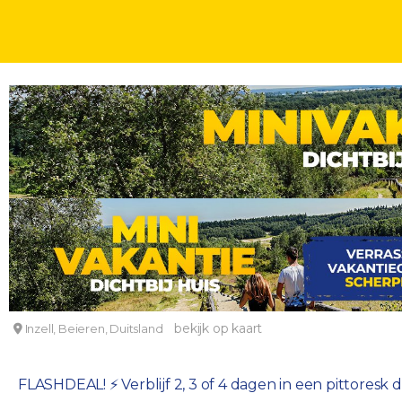
75 EURO DEALS
DAGEN
FLASHDEAL! ⚡️ Verblijf in de natuur van de Chiemg
Das Falkenstein
bekijk op kaart
Inzell, Beieren, Duitsland
FLASHDEAL! ⚡️ Verblijf 2, 3 of 4 dagen in een pittoresk 