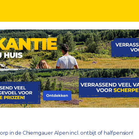
auer Alpen incl. ontbijt of halfpension!
dorp in de Chiemgauer Alpen incl. ontbijt of halfpension!