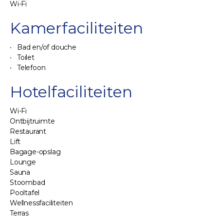
Wi-Fi
Kamerfaciliteiten
Bad en/of douche
Toilet
Telefoon
Hotelfaciliteiten
Wi-Fi
Ontbijtruimte
Restaurant
Lift
Bagage-opslag
Lounge
Sauna
Stoombad
Pooltafel
Wellnessfaciliteiten
Terras