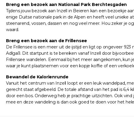
Breng een bezoek aan Nationaal Park Berchtesgaden
Tijdens jouw bezoek aan Inzell in Beieren kan een bezoekje aa
enige Duitse nationale park in de Alpen en heeft veel unieke at
steenarend, vossen, dassen en nog veel meer. Hou zeker je oge
waard.
Breng een bezoek aan de Frillensee
De Frillensee is een meer uit de ijstijd en ligt op ongeveer 92
Adlgaß. Dit startpunt is te bereiken vanaf Inzell door bijvoorb
Frillensee wandelen. Eenmaal bij het meer aangekomen, kun j
waar je kunt plaatsnemen voor een kopje koffie of een verkoele
Bewandel de Kalorienrunde
Vanuit het centrum van Inzell loopt er een leuk wandelpad, m
gerecht staat afgebeeld. De totale afstand van het pad is 6,4 k
door een bos. Onderweg heb je prachtige uitzichten. Ook vind 
mee en deze wandeling is dan ook goed te doen voor het hele