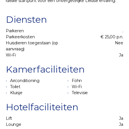
ideale startpunt voor een onvergetelijke Leidse ervaring.
Diensten
Parkeren
.
Parkeerkosten
€ 25,00 p.n.
Huisdieren toegestaan (op
Nee
aanvraag)
Wi-Fi
Ja
Kamerfaciliteiten
Airconditioning
Föhn
Toilet
Wi-Fi
Kluisje
Televisie
Hotelfaciliteiten
Lift
Ja
Lounge
Ja