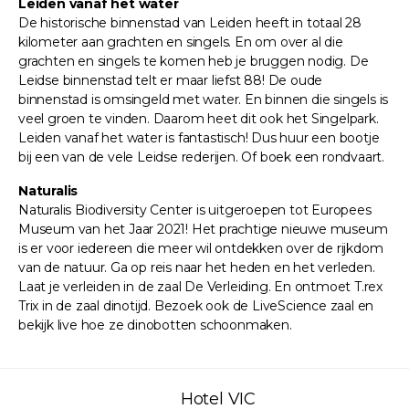
Leiden vanaf het water
De historische binnenstad van Leiden heeft in totaal 28
kilometer aan grachten en singels. En om over al die
grachten en singels te komen heb je bruggen nodig. De
Leidse binnenstad telt er maar liefst 88! De oude
binnenstad is omsingeld met water. En binnen die singels is
veel groen te vinden. Daarom heet dit ook het Singelpark.
Leiden vanaf het water is fantastisch! Dus huur een bootje
bij een van de vele Leidse rederijen. Of boek een rondvaart.
Naturalis
Naturalis Biodiversity Center is uitgeroepen tot Europees
Museum van het Jaar 2021! Het prachtige nieuwe museum
is er voor iedereen die meer wil ontdekken over de rijkdom
van de natuur. Ga op reis naar het heden en het verleden.
Laat je verleiden in de zaal De Verleiding. En ontmoet T.rex
Trix in de zaal dinotijd. Bezoek ook de LiveScience zaal en
bekijk live hoe ze dinobotten schoonmaken.
Hotel VIC