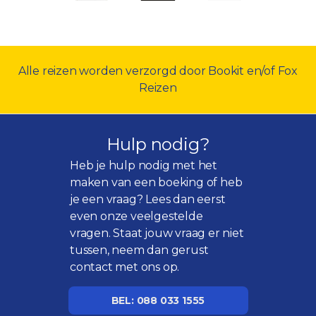
Alle reizen worden verzorgd door Bookit en/of Fox
Reizen
Hulp nodig?
Heb je hulp nodig met het
maken van een boeking of heb
je een vraag? Lees dan eerst
even onze
veelgestelde
vragen
. Staat jouw vraag er niet
tussen, neem dan gerust
contact met ons op.
BEL: 088 033 1555