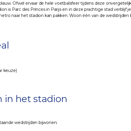
blauw. Ofwel ervaar de hele voetbalsfeer tijdens deze onvergetelij
on is Parc des Princes in Parijs en in deze prachtige stad verblijf 
 metro naar het stadion kan pakken. Woon één van de wedstrijden bi
al
ar keuze)
n
 in het stadion
taande wedstrijden bijwonen: