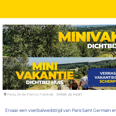
VOETBALDEALS
DAGEN
Voetbalreis Paris Saint Germain incl. hotel, ontbij
Voetbalreis Paris Saint-Germain
bekijk op kaart
Parijs, Ile de France, Frankrijk
Ervaar een voetbalwedstrijd van Paris Saint Germain en v