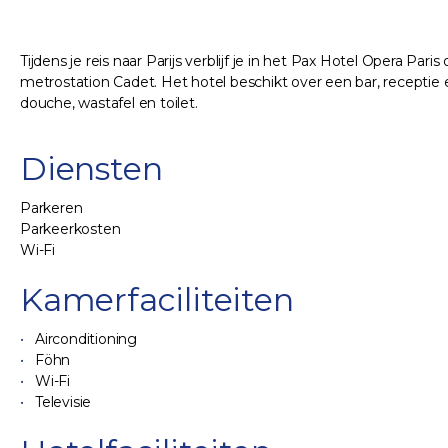
Tijdens je reis naar Parijs verblijf je in het Pax Hotel Opera Pari
metrostation Cadet. Het hotel beschikt over een bar, receptie e
douche, wastafel en toilet.
Diensten
Parkeren
Parkeerkosten
Wi-Fi
Kamerfaciliteiten
Airconditioning
Föhn
Wi-Fi
Televisie