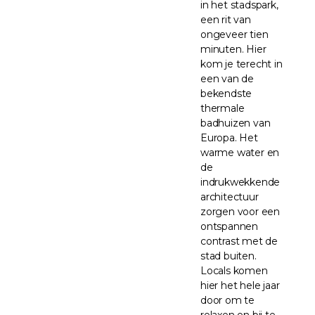
in het stadspark,
een rit van
ongeveer tien
minuten. Hier
kom je terecht in
een van de
bekendste
thermale
badhuizen van
Europa. Het
warme water en
de
indrukwekkende
architectuur
zorgen voor een
ontspannen
contrast met de
stad buiten.
Locals komen
hier het hele jaar
door om te
relaxen en bij te