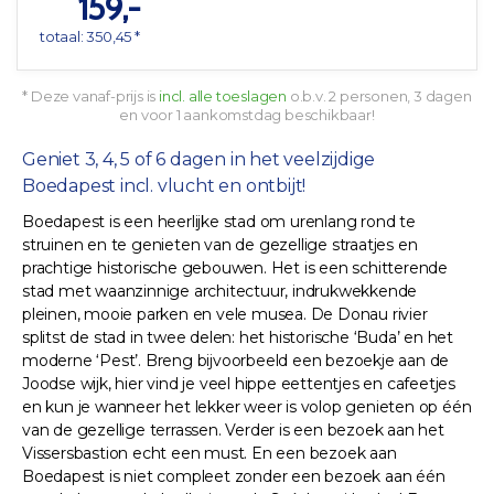
159,-
totaal: 350,45 *
* Deze vanaf-prijs is
incl. alle toeslagen
o.b.v. 2 personen, 3 dagen
en voor 1 aankomstdag beschikbaar!
Geniet 3, 4, 5 of 6 dagen in het veelzijdige
Boedapest incl. vlucht en ontbijt!
Boedapest is een heerlijke stad om urenlang rond te
struinen en te genieten van de gezellige straatjes en
prachtige historische gebouwen. Het is een schitterende
stad met waanzinnige architectuur, indrukwekkende
pleinen, mooie parken en vele musea. De Donau rivier
splitst de stad in twee delen: het historische ‘Buda’ en het
moderne ‘Pest’. Breng bijvoorbeeld een bezoekje aan de
Joodse wijk, hier vind je veel hippe eettentjes en cafeetjes
en kun je wanneer het lekker weer is volop genieten op één
van de gezellige terrassen. Verder is een bezoek aan het
Vissersbastion echt een must. En een bezoek aan
Boedapest is niet compleet zonder een bezoek aan één