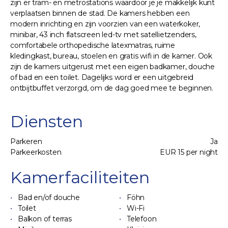
zijn er tram- en metrostations waardoor je je makkelijk kunt
verplaatsen binnen de stad. De kamers hebben een
modern inrichting en zijn voorzien van een waterkoker,
minibar, 43 inch flatscreen led-tv met satellietzenders,
comfortabele orthopedische latexmatras, ruime
kledingkast, bureau, stoelen en gratis wifi in de kamer. Ook
zijn de kamers uitgerust met een eigen badkamer, douche
of bad en een toilet. Dagelijks word er een uitgebreid
ontbijtbuffet verzorgd, om de dag goed mee te beginnen.
Diensten
Parkeren
Ja
Parkeerkosten
EUR 15 per night
Kamerfaciliteiten
Bad en/of douche
Föhn
Toilet
Wi-Fi
Balkon of terras
Telefoon