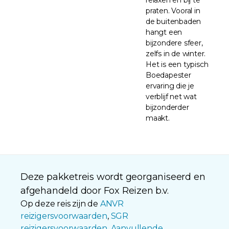
praten. Vooral in
de buitenbaden
hangt een
bijzondere sfeer,
zelfs in de winter.
Het is een typisch
Boedapester
ervaring die je
verblijf net wat
bijzonderder
maakt.
Deze pakketreis wordt georganiseerd en
afgehandeld door Fox Reizen b.v.
Op deze reis zijn de
ANVR
reizigersvoorwaarden
,
SGR
reizigersvoorwaarden
,
Aanvullende