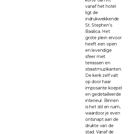
vanaf het hotel
ligt de
indrukwekkende
St. Stephen’s
Basilica. Het
grote plein ervoor
heeft een open
en levendige
sfeer met
terrassen en
straatmuzikanten.
De kerk zelf valt
op door haar
imposante koepel
en gedetailleerde
interieur. Binnen
is het stil en ruim,
waardoor je even
ontsnapt aan de
drukte van de
stad. Vanaf de