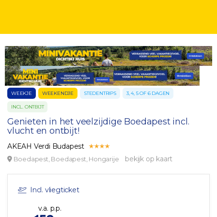
WEEKJE
WEEKENDJE
STEDENTRIPS
3, 4, 5 OF 6 DAGEN
INCL. ONTBIJT
Genieten in het veelzijdige Boedapest incl.
vlucht en ontbijt!
AKEAH Verdi Budapest
bekijk op kaart
Boedapest, Boedapest, Hongarije
Incl. vliegticket
v.a. p.p.