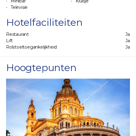
Minibar
Kluisje
Televisie
Hotelfaciliteiten
Restaurant
Ja
Lift
Ja
Rolstoeltoegankelijkheid
Ja
Hoogtepunten