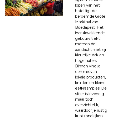
lopen van het
hotel ligt de
beroemde Grote
Markthal van
Boedapest. Het
indrukwekkende
gebouw trekt
meteen de
aandacht met zijn
kleurrijke dak en
hoge hallen.
Binnen vind je
een mix van
lokale producten,
kruiden en kleine
eetkraampjes. De
sfeer is levendig
maar toch
overzichtelijk,
waardoor je rustig
kunt rondkijken.