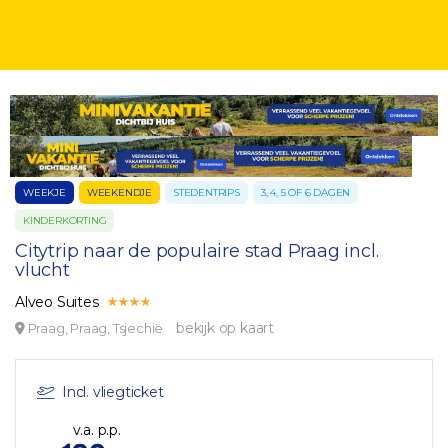
WEEKJE
WEEKENDJE
STEDENTRIPS
3, 4, 5 OF 6 DAGEN
KINDERKORTING
Citytrip naar de populaire stad Praag incl.
vlucht
Alveo Suites
bekijk op kaart
Praag, Praag, Tsjechië
Incl. vliegticket
v.a. p.p.