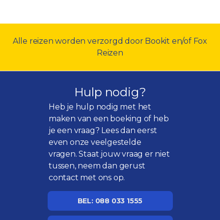
Alle reizen worden verzorgd door Bookit en/of Fox
Reizen
Hulp nodig?
Heb je hulp nodig met het
maken van een boeking of heb
je een vraag? Lees dan eerst
even onze
veelgestelde
vragen
. Staat jouw vraag er niet
tussen, neem dan gerust
contact met ons op.
BEL: 088 033 1555