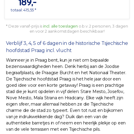
189,-
totaal: 415,55 *
* Deze vanaf-prijs is
incl. alle toeslagen
o.b.v. 2 personen, 3 dagen
en voor 2 aankomstdagen beschikbaar!
Verblijf 3, 4, 5 of 6 dagen in de historische Tsjechische
hoofdstad Praag incl. vlucht
Wanneer je in Praag bent, kun je niet om bepaalde
bezienswaardigheden heen. Denk hierbij aan de Joodse
begraafplaats, de Praagse Burcht en het Nationaal Theater.
De Tsjechische hoofdstad Praag is het hele jaar door een
goed idee voor een korte getaway! Praag is een prachtige
stad die je kunt opdelen in vijf delen: Stare Mesto, Josefov,
Nove Mesto, Mala Strana en Hradcany. Elke wijk heeft zijn
eigen sfeer, maar allemaal hebben ze die Tsjechische
charme die de stad zo typeert. Even tot rust en bijkomen
van je indrukwekkende dag? Duik dan een van de
authentieke barretjes in of neem een heerlijk plekje op een
van de vele terrassen met een Tsjechische pils.