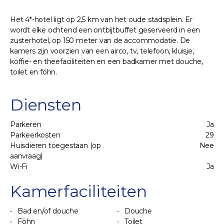
Het 4*-hotel ligt op 2,5 km van het oude stadsplein. Er
wordt elke ochtend een ontbijtbuffet geserveerd in een
zusterhotel, op 150 meter van de accommodatie. De
kamers zijn voorzien van een airco, tv, telefoon, kluisje,
koffie- en theefaciliteiten en een badkamer met douche,
toilet en föhn.
Diensten
Parkeren
Ja
Parkeerkosten
29
Huisdieren toegestaan (op
Nee
aanvraag)
Wi-Fi
Ja
Kamerfaciliteiten
Bad en/of douche
Douche
Föhn
Toilet