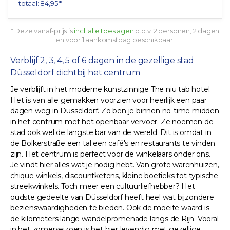
totaal: 84,95 *
* Deze vanaf-prijs is
incl. alle toeslagen
o.b.v. 2 personen, 2 dagen
en voor 1 aankomstdag beschikbaar!
Verblijf 2, 3, 4, 5 of 6 dagen in de gezellige stad
Düsseldorf dichtbij het centrum
Je verblijft in het moderne kunstzinnige The niu tab hotel.
Het is van alle gemakken voorzien voor heerlijk een paar
dagen weg in Düsseldorf. Zo ben je binnen no-time midden
in het centrum met het openbaar vervoer. Ze noemen de
stad ook wel de langste bar van de wereld. Dit is omdat in
de Bolkerstraße een tal een café's en restaurants te vinden
zijn. Het centrum is perfect voor de winkelaars onder ons.
Je vindt hier alles wat je nodig hebt. Van grote warenhuizen,
chique winkels, discountketens, kleine boetieks tot typische
streekwinkels. Toch meer een cultuurliefhebber? Het
oudste gedeelte van Düsseldorf heeft heel wat bijzondere
bezienswaardigheden te bieden. Ook de moeite waard is
de kilometers lange wandelpromenade langs de Rijn. Vooral
in het zomerseizoen is het hier levendig met gezellige