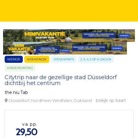
WEEKJE
WEEKENDJE
STEDENTRIPS
2, 3, 4, 5 OF 6 DAGEN
KINDERKORTING
Citytrip naar de gezellige stad Düsseldorf
dichtbij het centrum
the niu Tab
bekijk op kaart
Düsseldorf, Nordrhein-Westfalen, Duitsland
v.a. p.p.
29,50