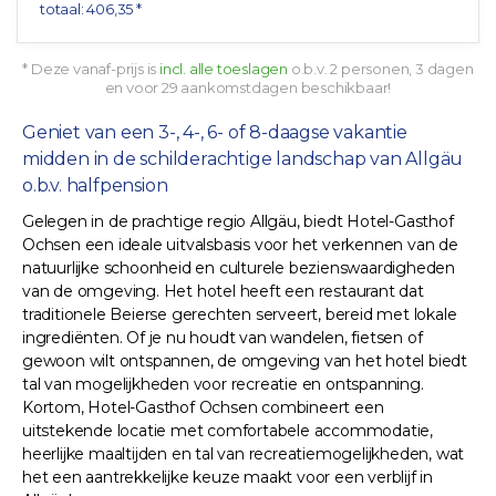
totaal: 406,35 *
* Deze vanaf-prijs is
incl. alle toeslagen
o.b.v. 2 personen, 3 dagen
en voor 29 aankomstdagen beschikbaar!
Geniet van een 3-, 4-, 6- of 8-daagse vakantie
midden in de schilderachtige landschap van Allgäu
o.b.v. halfpension
Gelegen in de prachtige regio Allgäu, biedt Hotel-Gasthof
Ochsen een ideale uitvalsbasis voor het verkennen van de
natuurlijke schoonheid en culturele bezienswaardigheden
van de omgeving. Het hotel heeft een restaurant dat
traditionele Beierse gerechten serveert, bereid met lokale
ingrediënten. Of je nu houdt van wandelen, fietsen of
gewoon wilt ontspannen, de omgeving van het hotel biedt
tal van mogelijkheden voor recreatie en ontspanning.
Kortom, Hotel-Gasthof Ochsen combineert een
uitstekende locatie met comfortabele accommodatie,
heerlijke maaltijden en tal van recreatiemogelijkheden, wat
het een aantrekkelijke keuze maakt voor een verblijf in