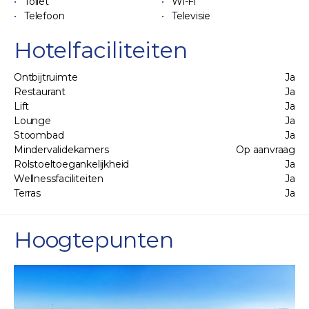
Toilet
Wi-Fi
Telefoon
Televisie
Hotelfaciliteiten
Ontbijtruimte
Ja
Restaurant
Ja
Lift
Ja
Lounge
Ja
Stoombad
Ja
Mindervalidekamers
Op aanvraag
Rolstoeltoegankelijkheid
Ja
Wellnessfaciliteiten
Ja
Terras
Ja
Hoogtepunten