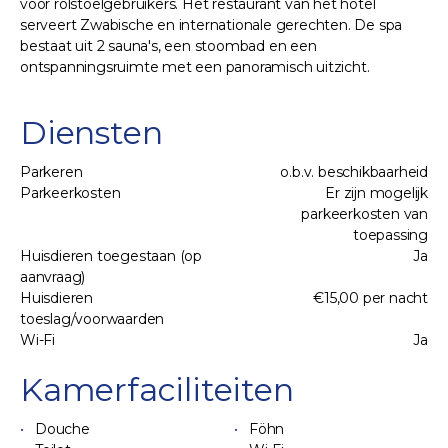
voor rolstoelgebruikers. Het restaurant van het hotel
serveert Zwabische en internationale gerechten. De spa
bestaat uit 2 sauna's, een stoombad en een
ontspanningsruimte met een panoramisch uitzicht.
Diensten
Parkeren
o.b.v. beschikbaarheid
Parkeerkosten
Er zijn mogelijk
parkeerkosten van
toepassing
Huisdieren toegestaan (op
Ja
aanvraag)
Huisdieren
€15,00 per nacht
toeslag/voorwaarden
Wi-Fi
Ja
Kamerfaciliteiten
Douche
Föhn