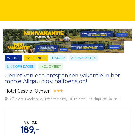
WEEKJE
WEEKENDJE
NATUUR
AUTOVAKANTIES
3, 4, 6 OF 8 DAGEN
INCL. ONTBIJT
Geniet van een ontspannen vakantie in het
mooie Allgäu o.b.v. halfpension!
Hotel-Gasthof Ochsen
bekijk op kaart
Kißlegg, Baden-Württemberg, Duitsland
v.a. p.p.
189,-