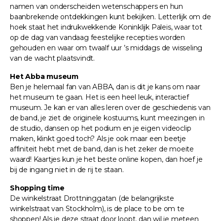
namen van onderscheiden wetenschappers en hun
baanbrekende ontdekkingen kunt bekijken. Letterlijk om de
hoek staat het indrukwekkende Koninklijk Paleis, waar tot
op de dag van vandaag feestelijke recepties worden
gehouden en waar om twaalf uur ’s middags de wisseling
van de wacht plaatsvindt.
Het Abba museum
Ben je helemaal fan van ABBA, dan is dit je kans om naar
het museum te gaan. Het is een heel leuk, interactief
museum. Je kan er van alles leren over de geschiedenis van
de band, je ziet de originele kostuums, kunt meezingen in
de studio, dansen op het podium en je eigen videoclip
maken, klinkt goed toch? Als je ook maar een beetje
affiniteit hebt met de band, dan is het zeker de moeite
waard! Kaartjes kun je het beste online kopen, dan hoef je
bij de ingang niet in de rij te staan.
Shopping time
De winkelstraat Drottninggatan (de belangrijkste
winkelstraat van Stockholm), is de place to be om te
shoppen! Als je deze straat door loopt, dan wil je meteen