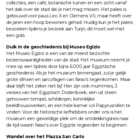
collecties, een café, botanische tuinen en een zicht vanaf
het dak over de stad die je niet mag missen. Het paleis is
gebouwd voor paus Leo X en Clemens VII, maar heeft over
de jaren een hoop bewoners gehad. Huidig kun je het paleis
bezoeken tijdens je bezoek aan Turijn, dit moet wel met
een gids.
Duik in de geschiedenis bij Museo Egizio
Het Museo Egizio is een van de meest bezochte
bezienswaardigheden van de stad. Het museum neemt je
mee op een tijdreis door bijna 6.000 jaar Egyptische
geschiedenis. Als je het museum binnengaat, zul je gelijk
grote sfinxen en sarcofagen van farao's tegenkomen. Maar
daar blijft het zeker niet bij! Hier zijn ook mummies, 3
versies van het Egyptisch Dodenboek, een uit steen
gehouwen tempel, schilderijen, koninklijke
beeldhouwwerken, en een hele kamer vol Papyrusrollen te
vinden. Voor de historische liefhebbers onder ons is het
museum een geweldige plek om de ontdekkingsreis naar
de tijd waarin farao's over Egypte regeerden te beginnen.
Wandel over het Piazza San Carlo