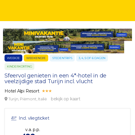
WEEKJE
WEEKENDJE
STEDENTRIPS
3, 4, 5 OF 6 DAGEN
KINDERKORTING
Sfeervol genieten in een 4*-hotel in de
veelzijdige stad Turijn incl. vlucht
Hotel Alpi Resort
bekijk op kaart
Turijn, Piëmont, Italië
Incl. vliegticket
v.a. p.p.