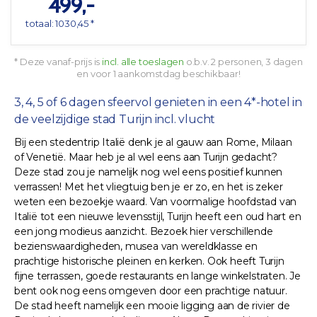
499,-
totaal: 1030,45 *
* Deze vanaf-prijs is
incl. alle toeslagen
o.b.v. 2 personen, 3 dagen
en voor 1 aankomstdag beschikbaar!
3, 4, 5 of 6 dagen sfeervol genieten in een 4*-hotel in
de veelzijdige stad Turijn incl. vlucht
Bij een stedentrip Italië denk je al gauw aan Rome, Milaan
of Venetië. Maar heb je al wel eens aan Turijn gedacht?
Deze stad zou je namelijk nog wel eens positief kunnen
verrassen! Met het vliegtuig ben je er zo, en het is zeker
weten een bezoekje waard. Van voormalige hoofdstad van
Italië tot een nieuwe levensstijl, Turijn heeft een oud hart en
een jong modieus aanzicht. Bezoek hier verschillende
bezienswaardigheden, musea van wereldklasse en
prachtige historische pleinen en kerken. Ook heeft Turijn
fijne terrassen, goede restaurants en lange winkelstraten. Je
bent ook nog eens omgeven door een prachtige natuur.
De stad heeft namelijk een mooie ligging aan de rivier de