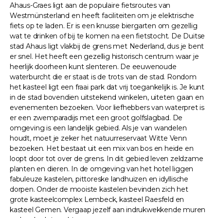
Ahaus-Graes ligt aan de populaire fietsroutes van
Westmünsterland en heeft faciliteiten om je elektrische
fiets op te laden. Er is een knusse biergarten om gezellig
wat te drinken of bij te komen na een fietstocht. De Duitse
stad Ahaus ligt vlakbij de grens met Nederland, dus je bent
er snel. Het heeft een gezellig historisch centrum waar je
heerlijk doorheen kunt slenteren. De eeuwenoude
waterburcht die er staat is de trots van de stad. Rondom
het kasteel ligt een fraai park dat vrij toegankelijk is. Je kunt
in de stad bovendien uitstekend winkelen, uiteten gaan en
evenementen bezoeken. Voor liefhebbers van waterpret is
er een zwemparadijs met een groot golfslagbad. De
omgeving is een landelijk gebied. Als je van wandelen
houdt, moet je zeker het natuurreservaat Witte Venn
bezoeken. Het bestaat uit een mix van bos en heide en
loopt door tot over de grens. In dit gebied leven zeldzame
planten en dieren. In de omgeving van het hotel liggen
fabuleuze kastelen, pittoreske landhuizen en idyllische
dorpen. Onder de mooiste kastelen bevinden zich het
grote kasteelcomplex Lembeck, kasteel Raesfeld en
kasteel Gemen. Vergaap jezelf aan indrukwekkende muren