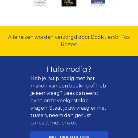
Alle reizen worden verzorgd door Bookit en/of Fox
Reizen
Hulp nodig?
Heb je hulp nodig met het
maken van een boeking of heb
je een vraag? Lees dan eerst
even onze
veelgestelde
vragen
. Staat jouw vraag er niet
tussen, neem dan gerust
contact met ons op.
BEL: 088 033 1555