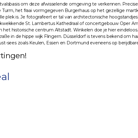
uitvalsbasis om deze afwisselende omgeving te verkennen. Precise 
e Turm, het fraai vormgegeven Burgerhaus op het gezellige mart
 plek is. Je fotografeert er tal van architectonische hoogstandjes
ukwekkende St. Lambertus Kathedraal of concertgebouw Oper Am 
e in het historische centrum Altstadt. Winkelen doe je hier eindelo
raße in de hippe wijk Flingern. Düsseldorf is tevens bekend om haar
must-sees zoals Keulen, Essen en Dortmund eveneens op berijdbare a
tingen!
al