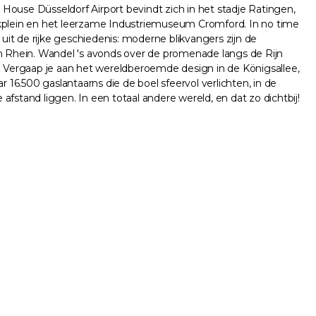
House Düsseldorf Airport bevindt zich in het stadje Ratingen,
kplein en het leerzame Industriemuseum Cromford. In no time
 uit de rijke geschiedenis: moderne blikvangers zijn de
Rhein. Wandel 's avonds over de promenade langs de Rijn
os. Vergaap je aan het wereldberoemde design in de Königsallee,
 16.500 gaslantaarns die de boel sfeervol verlichten, in de
fstand liggen. In een totaal andere wereld, en dat zo dichtbij!