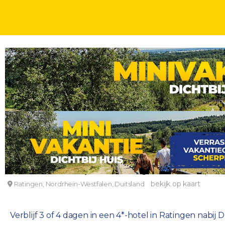
DAGJE UIT
DAGEN
Toegang tot Zoo Duisburg en verblijf in 4*-hotel n
FOUR POINTS FLEX by Sheraton Ratingen Düsseldorf Airport
bekijk op kaart
Ratingen, Nordrhein-Westfalen, Duitsland
Verblijf 3 of 4 dagen in een 4*-hotel in Ratingen nabij 