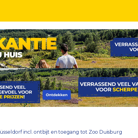
abij Düsseldorf incl. ontbijt
Düsseldorf incl. ontbijt en toegang tot Zoo Duisburg