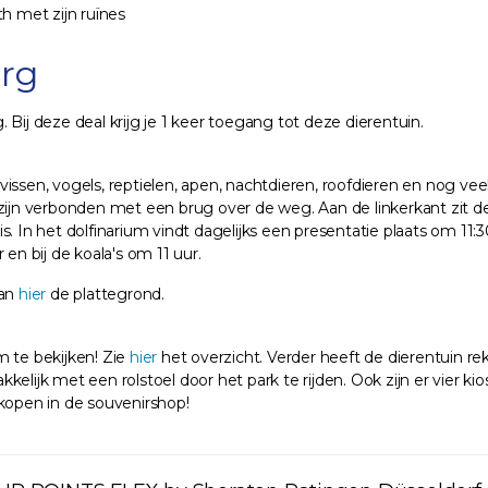
h met zijn ruïnes
urg
Bij deze deal krijg je 1 keer toegang tot deze dierentuin.
vissen, vogels, reptielen, apen, nachtdieren, roofdieren en nog v
 zijn verbonden met een brug over de weg. Aan de linkerkant zit 
. In het dolfinarium vindt dagelijks een presentatie plaats om 11:3
en bij de koala's om 11 uur.
dan
hier
de plattegrond.
om te bekijken! Zie
hier
het overzicht. Verder heeft de dierentuin 
kelijk met een rolstoel door het park te rijden. Ook zijn er vier 
 kopen in de souvenirshop!