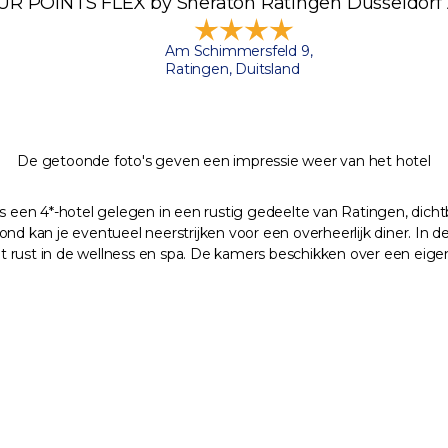
R POINTS FLEX by Sheraton Ratingen Düsseldorf 
Am Schimmersfeld 9,
Ratingen, Duitsland
De getoonde foto's geven een impressie weer van het hotel
en 4*-hotel gelegen in een rustig gedeelte van Ratingen, dichtbij
nd kan je eventueel neerstrijken voor een overheerlijk diner. In d
t rust in de wellness en spa. De kamers beschikken over een eige