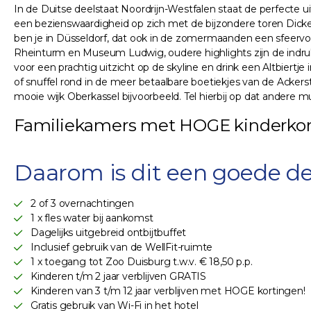
In de Duitse deelstaat Noordrijn-Westfalen staat de perfecte 
een bezienswaardigheid op zich met de bijzondere toren Dick
ben je in Düsseldorf, dat ook in de zomermaanden een sfeervolle
Rheinturm en Museum Ludwig, oudere highlights zijn de indr
voor een prachtig uitzicht op de skyline en drink een Altbiertj
of snuffel rond in de meer betaalbare boetiekjes van de Ackerst
mooie wijk Oberkassel bijvoorbeeld. Tel hierbij op dat andere 
Familiekamers met HOGE kinderkor
Daarom is dit een goede de
2 of 3 overnachtingen
1 x fles water bij aankomst
Dagelijks uitgebreid ontbijtbuffet
Inclusief gebruik van de WellFit-ruimte
1 x toegang tot Zoo Duisburg t.w.v. € 18,50 p.p.
Kinderen t/m 2 jaar verblijven GRATIS
Kinderen van 3 t/m 12 jaar verblijven met HOGE kortingen!
Gratis gebruik van Wi-Fi in het hotel