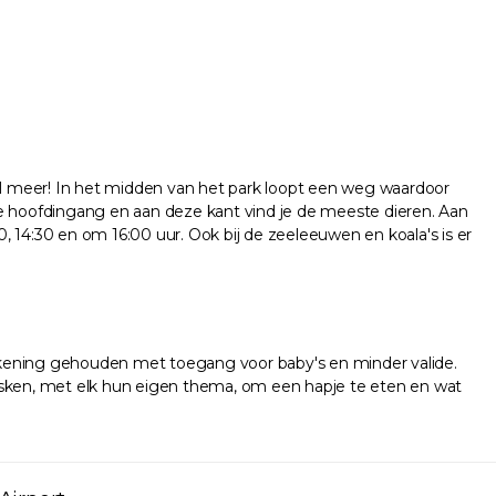
eel meer! In het midden van het park loopt een weg waardoor
de hoofdingang en aan deze kant vind je de meeste dieren. Aan
0, 14:30 en om 16:00 uur. Ook bij de zeeleeuwen en koala's is er
rekening gehouden met toegang voor baby's en minder valide.
kiosken, met elk hun eigen thema, om een hapje te eten en wat