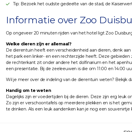
Tip: Bezoek het oudste gedeelte van de stad, de Kaiserwert
Informatie over Zoo Duisb
Op ongeveer 20 minuten rijden van het hotel ligt Zoo Duisburg. 
Welke dieren zijn er allemaal?
De dierentuin heeft een verscheidenheid aan dieren, denk aan 
het park een linker- en een rechterzijde heeft. Deze gebieden
de rechterkant zit onder andere het dolfinarium en het apenhuis
een presentatie. Bij de zeeleeuwen is die om 11:00 en 14:00 uur 
Wil je meer over de indeling van de dierentuin weten? Bekijk 
Handig om te weten
Dagelijks zijn er voedertijden bij de dieren. Deze zijn erg leuk 
Zo zijn er verschoontafels op meerdere plekken en is het gemak
te drinken. Als een leuk aandenken kan je nog een souvenirtje