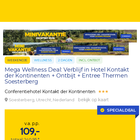
WEEKENDJE
WELLNESS
2 DAGEN
INCL. ONTBIJT
Mega Wellness Deal: Verblijf in Hotel Kontakt
der Kontinenten + Ontbijt + Entree Thermen
Soesterberg
Conferentiehotel Kontakt der Kontinenten
bekijk op kaart
Soesterberg, Utrecht, Nederland
SPECIALDEAL
v.a. p.p.
109,-
totaal: 240,95 *