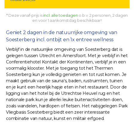
* Deze vanaf-prijs is
incl. alle toeslagen
o.b.v. 2 personen, 2 dagen
en voor 1 aankomstdag beschikbaar!
Geniet 2 dagen in de natuurrijke omgeving van
Soesterberg incl. ontbijt en 1x entree wellness
Verblijf in de natuurrijke omgeving van Soesterberg dat is
gelegen tussen Utrecht en Amersfoort. Met je verblijf in het
Conferentiehotel Kontakt der Kontinenten, verblijf je in een
voormalig klooster. Met je toegang tot het Thermen
Soesterberg kun je volledig genieten en tot rust komen. Je
maakt gebruik van de sauna's, baden, rustruimten, tuinen
en je kunt een heerlijk hapje eten in het restaurant. Door de
ligging van het hotel bij de Utrechtse Heuvel rug en het
nationale park kun je allerlei leuke buitenactiviteiten doen,
zoals wandelen, hardlopen of fietsen. Het nabijgelegen Park
Vliegbasis Soesterberg biedt een zeer interessante
combinatie van natuur, kunst en militair erfgoed.