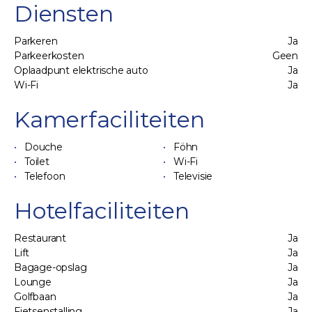
Diensten
Parkeren
Ja
Parkeerkosten
Geen
Oplaadpunt elektrische auto
Ja
Wi-Fi
Ja
Kamerfaciliteiten
Douche
Föhn
Toilet
Wi-Fi
Telefoon
Televisie
Hotelfaciliteiten
Restaurant
Ja
Lift
Ja
Bagage-opslag
Ja
Lounge
Ja
Golfbaan
Ja
Fietsenstalling
Ja