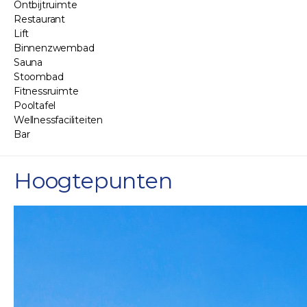
Ontbijtruimte
Restaurant
Lift
Binnenzwembad
Sauna
Stoombad
Fitnessruimte
Pooltafel
Wellnessfaciliteiten
Bar
Hoogtepunten