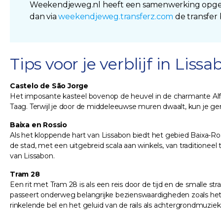
Weekendjeweg.nl heeft een samenwerking opgeze
dan via
weekendjeweg.transferz.com
de transfer
Tips voor je verblijf in Liss
Castelo de São Jorge
Het imposante kasteel bovenop de heuvel in de charmante Al
Taag. Terwijl je door de middeleeuwse muren dwaalt, kun je ge
Baixa en Rossio
Als het kloppende hart van Lissabon biedt het gebied Baixa-Ros
de stad, met een uitgebreid scala aan winkels, van traditionee
van Lissabon.
Tram 28
Een rit met Tram 28 is als een reis door de tijd en de smalle st
passeert onderweg belangrijke bezienswaardigheden zoals het 
rinkelende bel en het geluid van de rails als achtergrondmuziek