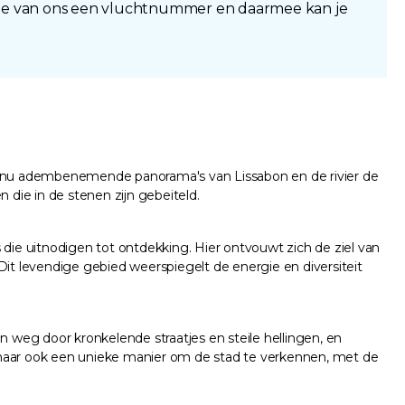
 je van ons een vluchtnummer en daarmee kan je
t nu adembenemende panorama's van Lissabon en de rivier de
die in de stenen zijn gebeiteld.
 die uitnodigen tot ontdekking. Hier ontvouwt zich de ziel van
Dit levendige gebied weerspiegelt de energie en diversiteit
en weg door kronkelende straatjes en steile hellingen, en
, maar ook een unieke manier om de stad te verkennen, met de