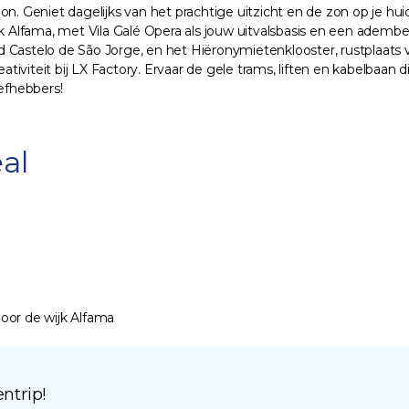
bon. Geniet dagelijks van het prachtige uitzicht en de zon op je huid,
jk Alfama, met Vila Galé Opera als jouw uitvalsbasis en een adem
stelo de São Jorge, en het Hiëronymietenklooster, rustplaats v
ativiteit bij LX Factory. Ervaar de gele trams, liften en kabelbaan 
iefhebbers!
al
oor de wijk Alfama
ntrip!