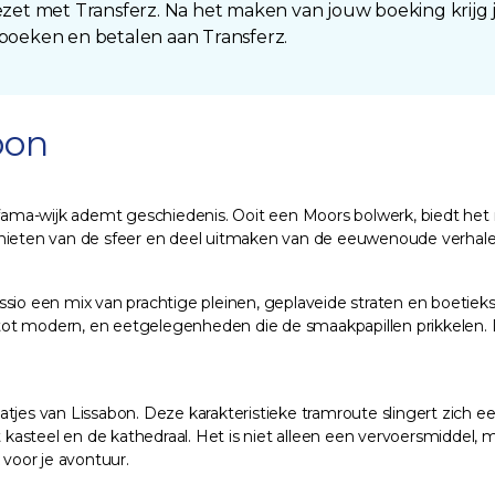
t met Transferz. Na het maken van jouw boeking krijg
 boeken en betalen aan Transferz.
abon
fama-wijk ademt geschiedenis. Ooit een Moors bolwerk, biedt he
nieten van de sfeer en deel uitmaken van de eeuwenoude verhalen 
sio een mix van prachtige pleinen, geplaveide straten en boetieks
l tot modern, en eetgelegenheden die de smaakpapillen prikkelen. 
raatjes van Lissabon. Deze karakteristieke tramroute slingert zich e
kasteel en de kathedraal. Het is niet alleen een vervoersmiddel
 voor je avontuur.