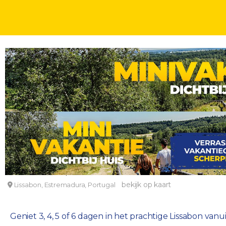
STEDENTRIPS
DAGEN
Geniet in Lissabon vanuit een 4*-hotel incl. vl
Hotel Vila Galé Ópera
bekijk op kaart
Lissabon, Estremadura, Portugal
Geniet 3, 4, 5 of 6 dagen in het prachtige Lissabon va