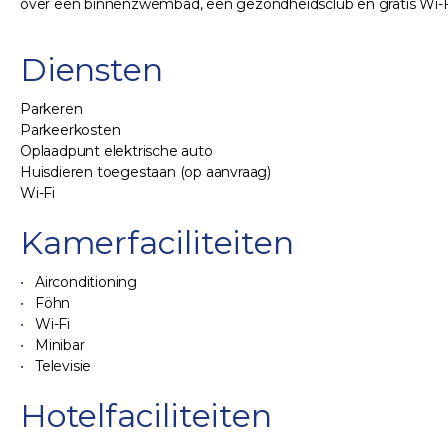
over een binnenzwembad, een gezondheidsclub en gratis Wi-Fi.
Diensten
Parkeren
Parkeerkosten
Oplaadpunt elektrische auto
Huisdieren toegestaan (op aanvraag)
Wi-Fi
Kamerfaciliteiten
Airconditioning
Föhn
Wi-Fi
Minibar
Televisie
Hotelfaciliteiten