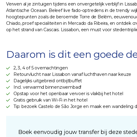
Verwen al je zintuigen tijdens een onvergetelijk verblijf in Lissa
Atlantische Oceaan. Beleef live fado-optredens in de trendy wi
hoogtepunten zoals de beroemde Torre de Belém, eeuwenoud Ca
Chiado, proef specialiteiten in Mercado da Ribeira, en ontdek cre
op het strand van Cascais. Lissabon, een must voor stedentripl
Daarom is dit een goede de
2, 3, 4 of 5 overnachtingen
Retourvlucht naar Lissabon vanaf luchthaven naar keuze
Dagelijks uitgebreid ontbijtbuffet
Incl. verwarmd binnenzwembad!
Opstap voor het openbaar vervoer is vlakbij het hotel
Gratis gebruik van Wi-Fi in het hotel
Tip: bezoek Castelo de São Jorge en maak een wandeling d
Boek eenvoudig jouw transfer bij deze stede