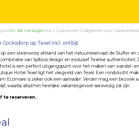
js is
incl. alle toeslagen
o.b.v. 2 personen, 3 dagen en voor 1 aankomstd
e Cocksdorp op Texel incl. ontbijt
d op een steenworp afstand van het natuurreservaat de Slufter e
mbinatie van tijdloos design en exclusief Texelse authenticiteit. 
t hotel is een perfect uitgangspunt voor het maken van wandel- en
Boutique Hotel Texel ligt het vliegveld van Texel. Een rondvlucht ma
um Ecomare is zeker ook een aanrader. Verder mag een bezoek aa
f, waarbij altijd het heerlijke vakantiegevoel aanwezig zal zijn.
lf te reserveren.
al