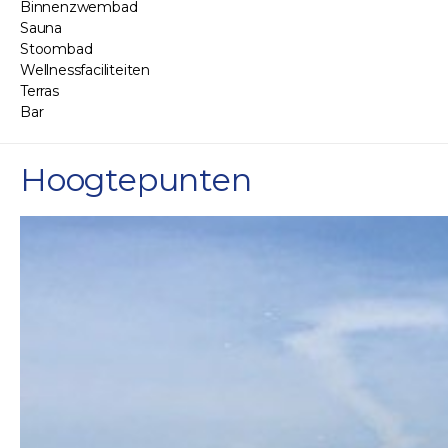
Binnenzwembad
Sauna
Stoombad
Wellnessfaciliteiten
Terras
Bar
Hoogtepunten