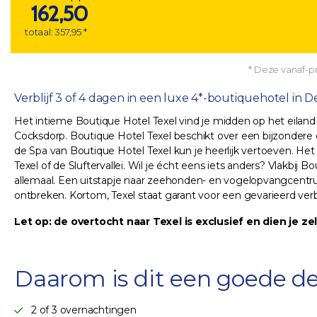
162,50
totaal: 357,95 *
* Deze vanaf-pri
Verblijf 3 of 4 dagen in een luxe 4*-boutiquehotel in D
Het intieme Boutique Hotel Texel vind je midden op het eilan
Cocksdorp. Boutique Hotel Texel beschikt over een bijzondere co
de Spa van Boutique Hotel Texel kun je heerlijk vertoeven. He
Texel of de Sluftervallei. Wil je écht eens iets anders? Vlakbij 
allemaal. Een uitstapje naar zeehonden- en vogelopvangcentr
ontbreken. Kortom, Texel staat garant voor een gevarieerd verblij
Let op: de overtocht naar Texel is exclusief en dien je ze
Daarom is dit een goede de
2 of 3 overnachtingen