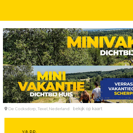
WEEKENDJE
AAN OF NABIJ DE KUST
3 OF 4 DAGEN
INCL. ONTBIJT
Luxe 4*-boutiquehotel in De Cocksdorp op Texel in
Boutique Hotel Texel
bekijk op kaart
De Cocksdorp, Texel, Nederland
v.a. p.p.