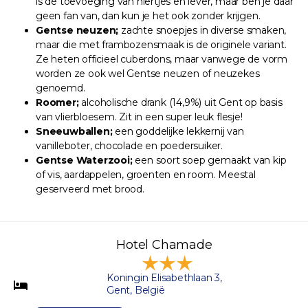
is de toevoeging van niertjes en lever, maar ben je daar
geen fan van, dan kun je het ook zonder krijgen.
Gentse neuzen;
zachte snoepjes in diverse smaken,
maar die met frambozensmaak is de originele variant.
Ze heten officieel cuberdons, maar vanwege de vorm
worden ze ook wel Gentse neuzen of neuzekes
genoemd.
Roomer;
alcoholische drank (14,9%) uit Gent op basis
van vlierbloesem. Zit in een super leuk flesje!
Sneeuwballen;
een goddelijke lekkernij van
vanilleboter, chocolade en poedersuiker.
Gentse Waterzooi;
een soort soep gemaakt van kip
of vis, aardappelen, groenten en room. Meestal
geserveerd met brood.
Hotel Chamade
Koningin Elisabethlaan 3,
Gent, België