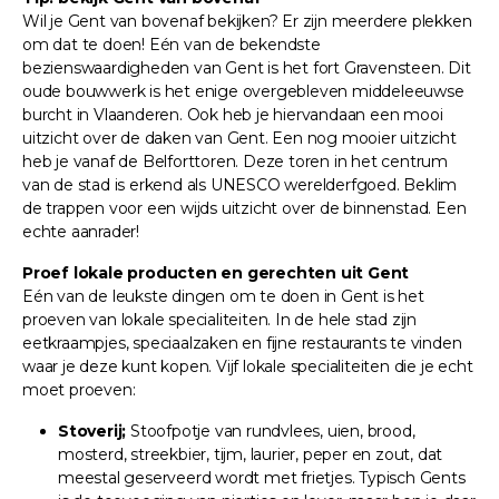
Wil je Gent van bovenaf bekijken? Er zijn meerdere plekken
om dat te doen! Eén van de bekendste
bezienswaardigheden van Gent is het fort Gravensteen. Dit
oude bouwwerk is het enige overgebleven middeleeuwse
burcht in Vlaanderen. Ook heb je hiervandaan een mooi
uitzicht over de daken van Gent. Een nog mooier uitzicht
heb je vanaf de Belforttoren. Deze toren in het centrum
van de stad is erkend als UNESCO werelderfgoed. Beklim
de trappen voor een wijds uitzicht over de binnenstad. Een
echte aanrader!
Proef lokale producten en gerechten uit Gent
Eén van de leukste dingen om te doen in Gent is het
proeven van lokale specialiteiten. In de hele stad zijn
eetkraampjes, speciaalzaken en fijne restaurants te vinden
waar je deze kunt kopen. Vijf lokale specialiteiten die je echt
moet proeven:
Stoverij;
Stoofpotje van rundvlees, uien, brood,
mosterd, streekbier, tijm, laurier, peper en zout, dat
meestal geserveerd wordt met frietjes. Typisch Gents