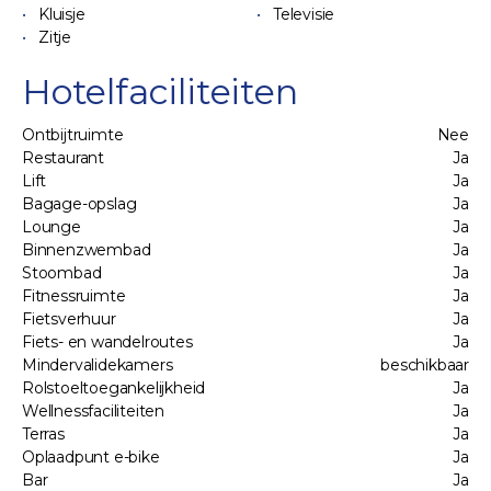
Kluisje
Televisie
Zitje
Hotelfaciliteiten
Ontbijtruimte
Nee
Restaurant
Ja
Lift
Ja
Bagage-opslag
Ja
Lounge
Ja
Binnenzwembad
Ja
Stoombad
Ja
Fitnessruimte
Ja
Fietsverhuur
Ja
Fiets- en wandelroutes
Ja
Mindervalidekamers
beschikbaar
Rolstoeltoegankelijkheid
Ja
Wellnessfaciliteiten
Ja
Terras
Ja
Oplaadpunt e-bike
Ja
Bar
Ja