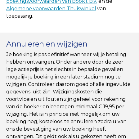
boekingsvoorwaarden van Bookit B.V.
en de
Algemene voorwaarden Thuiswinkel
van
toepassing.
Annuleren en wijzigen
Je boeking is pas definitief wanneer wij je betaling
hebben ontvangen. Onder andere door de zeer
lage actieprijs is het slechts in bepaalde gevallen
mogelijk je boeking in een later stadium nog te
wijzigen. Controleer daarom goed of alle ingevulde
gegevens juist zijn. Wijzigingskosten die
voortvloeien uit fouten zijn geheel voor rekening
van de boeker en bedragen minimaal € 19,95 per
wijziging. Het is in principe niet mogelijk om uw
boeking nog, kosteloos, te annuleren zodra u van
ons de bevestiging van uw boeking heeft
ontvangen. Dit geldt ook als u gekozen heeft om