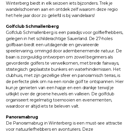
Winterberg biedt in elk seizoen iets bijzonders. Trek je
wandelschoenen aan en ontdek zelf waarom deze regio
het hele jaar door zo geliefd is bij wandelaars!
Golfclub Schmallenberg
Golfclub Schmallenberg is een paradijs voor golfliefhebbers,
gelegen in het schilderachtige Sauerland. De 27-holes
golfbaan biedt een uitdagende en gevarieerde
speelervaring, omringd door adembenemende natuur. De
baan is zorgvuldig ontworpen om zowel beginners als
gevorderde golfers te verwelkomen, met brede fairways,
strategisch geplaatste bunkers en waterhindernissen. Het
clubhuis, met zijn gezellige sfeer en panoramisch terras, is
de perfecte plek om na een ronde golf te ontspannen. Hier
kun je genieten van een hapje en een drankje terwijl je
uitkijkt over de groene heuvels en valleien. De golfclub
organiseert regelmatig toernooien en evenementen,
waardoor er altijd iets te beleven valt.
Panoramabrug
De Panoramabrug in Winterberg is een must-see attractie
voor natuurliefhebbers en avonturiers. Deze