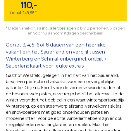
110,-
totaal: 249,95 *
* Deze vanaf-prijs is
incl. alle toeslagen
o.b.v. 2 personen, 3 dagen
en voor 43 aankomstdagen beschikbaar!
Geniet 3, 4, 5, 6 of 8 dagen van een heerlijke
vakantie in het Sauerland en verblijf tussen
Winterberg en Schmallenberg incl. ontbijt +
Sauerlandkaart voor leuke extra's
Gasthof Westfeld, gelegen in het hart van het Sauerland,
biedt een perfecte uitvalsbasis voor een onvergetelijke
vakantie. Of je nu komt voor de zomerse wandelpaden of
de besneeuwde pistes, deze regio heeft het allemaal. In de
winter verandert het gebied in een waar wintersportparadijs.
Winterberg, op een steenworp afstand, verwelkomt skiërs
en snowboarders met goed onderhouden pistes en
moderne liften. Voor de echte winterliefhebbers zijn er ook
mogelijkheden voor langlaufen en rodelen. Maar het
Sauerland is meer dan alleen wintersport. In de zomer kun