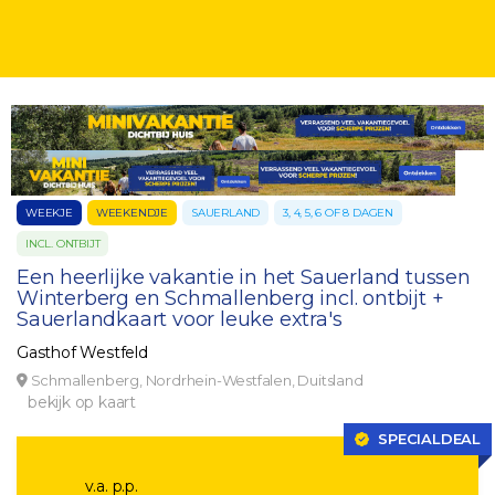
WEEKJE
WEEKENDJE
SAUERLAND
3, 4, 5, 6 OF 8 DAGEN
INCL. ONTBIJT
Een heerlijke vakantie in het Sauerland tussen
Winterberg en Schmallenberg incl. ontbijt +
Sauerlandkaart voor leuke extra's
Gasthof Westfeld
Schmallenberg, Nordrhein-Westfalen, Duitsland
bekijk op kaart
SPECIALDEAL
v.a. p.p.