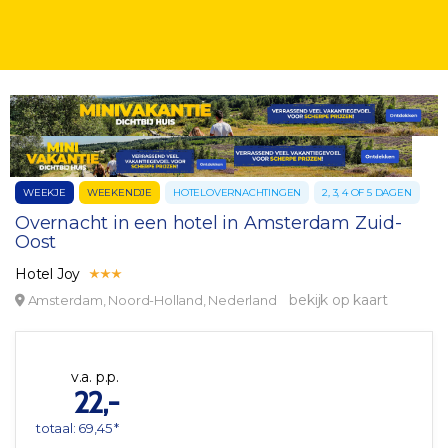
WEEKJE
WEEKENDJE
HOTELOVERNACHTINGEN
2, 3, 4 OF 5 DAGEN
Overnacht in een hotel in Amsterdam Zuid-
Oost
Hotel Joy
bekijk op kaart
Amsterdam, Noord-Holland, Nederland
v.a. p.p.
22,-
totaal: 69,45 *