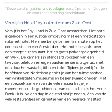
* Deze vanaf-prijs is
incl. alle toeslagen
o.b.v. 2 personen, 2 dagen
en voor 1 aankomstdag beschikbaar!
Verblijf in Hotel Joy in Amsterdam Zuid-Oost
Verblijf in het Joy Hotel in Zuid-Oost Amsterdam. Het hotel
is gelegen in een rustige omgeving met een metrostation
nabij het hotel. Hiermee ben je binnen 15 minuten op het
centraal station van Amsterdam. Het hotel beschikt over
een receptie, restaurant, bar en gratis parkeergelegenheid
en Wi-Fi. De kamers zijn standaard voorzien van een
televisie, telefoon en eigen badkamer die is uitgerust met
een douche, wastafel, föhn en toilet. Tijdens je verblijf in de
hoofdstad van Nederland geniet je van het ruime aanbod
van winkelstraten, museums en bezienswaardigheden. Met
een bezoek aan een van de vele musea laat je je
meenemen in de geschiedenis van de stad, zoals het Anne
Frank Huis. Na een dag in de stad plof je neer bij één van de
vele restaurantjes en geniet je van een heerlijke maaltijd!