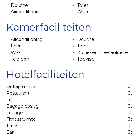
Douche
Toilet
Airconditioning
Wi-Fi
Kamerfaciliteiten
Airconditioning
Douche
Föhn
Toilet
Wi-Fi
Koffie- en theefaciliteiten
Telefoon
Televisie
Hotelfaciliteiten
Ontbijtruimte
Ja
Restaurant
Ja
Lift
Ja
Bagage-opslag
Ja
Lounge
Ja
Fitnessruimte
Ja
Terras
Ja
Bar
Ja