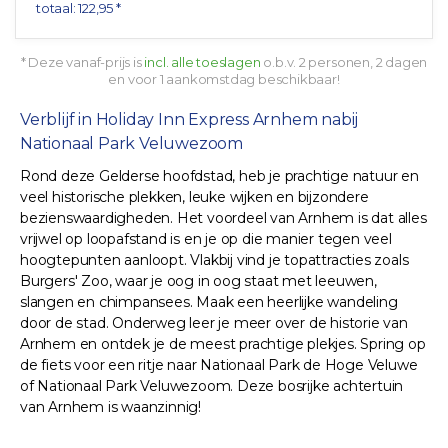
totaal: 122,95 *
* Deze vanaf-prijs is
incl. alle toeslagen
o.b.v. 2 personen, 2 dagen
en voor 1 aankomstdag beschikbaar!
Verblijf in Holiday Inn Express Arnhem nabij
Nationaal Park Veluwezoom
Rond deze Gelderse hoofdstad, heb je prachtige natuur en
veel historische plekken, leuke wijken en bijzondere
bezienswaardigheden. Het voordeel van Arnhem is dat alles
vrijwel op loopafstand is en je op die manier tegen veel
hoogtepunten aanloopt. Vlakbij vind je topattracties zoals
Burgers' Zoo, waar je oog in oog staat met leeuwen,
slangen en chimpansees. Maak een heerlijke wandeling
door de stad. Onderweg leer je meer over de historie van
Arnhem en ontdek je de meest prachtige plekjes. Spring op
de fiets voor een ritje naar Nationaal Park de Hoge Veluwe
of Nationaal Park Veluwezoom. Deze bosrijke achtertuin
van Arnhem is waanzinnig!