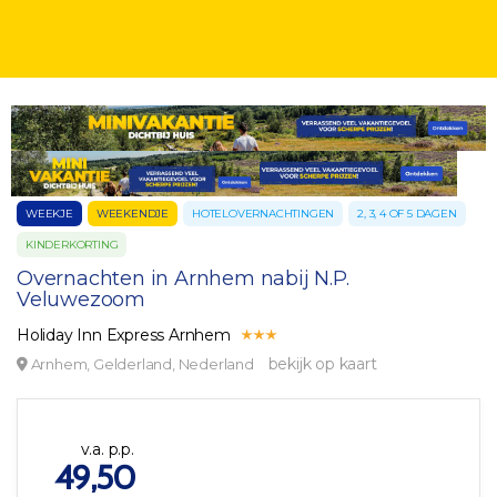
WEEKJE
WEEKENDJE
HOTELOVERNACHTINGEN
2, 3, 4 OF 5 DAGEN
KINDERKORTING
Overnachten in Arnhem nabij N.P.
Veluwezoom
Holiday Inn Express Arnhem
bekijk op kaart
Arnhem, Gelderland, Nederland
v.a. p.p.
49,50