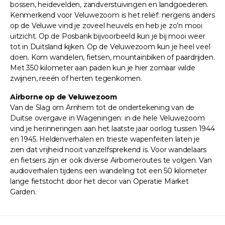
bossen, heidevelden, zandverstuivingen en landgoederen.
Kenmerkend voor Veluwezoom is het reliëf: nergens anders
op de Veluwe vind je zoveel heuvels en heb je zo’n mooi
uitzicht. Op de Posbank bijvoorbeeld kun je bij mooi weer
tot in Duitsland kijken. Op de Veluwezoom kun je heel veel
doen. Kom wandelen, fietsen, mountainbiken of paardrijden.
Met 350 kilometer aan paden kun je hier zomaar wilde
zwijnen, reeën of herten tegenkomen.
Airborne op de Veluwezoom
Van de Slag om Arnhem tot de ondertekening van de
Duitse overgave in Wageningen: in de hele Veluwezoom
vind je herinneringen aan het laatste jaar oorlog tussen 1944
en 1945. Heldenverhalen en trieste wapenfeiten laten je
zien dat vrijheid nooit vanzelfsprekend is. Voor wandelaars
en fietsers zijn er ook diverse Airborneroutes te volgen. Van
audioverhalen tijdens een wandeling tot een 50 kilometer
lange fietstocht door het decor van Operatie Market
Garden.