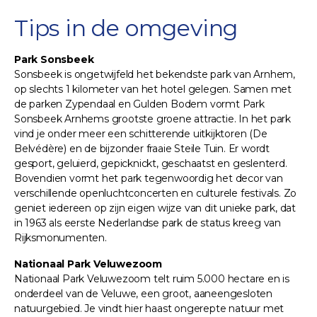
Tips in de omgeving
Park Sonsbeek
Sonsbeek is ongetwijfeld het bekendste park van Arnhem,
op slechts 1 kilometer van het hotel gelegen. Samen met
de parken Zypendaal en Gulden Bodem vormt Park
Sonsbeek Arnhems grootste groene attractie. In het park
vind je onder meer een schitterende uitkijktoren (De
Belvédère) en de bijzonder fraaie Steile Tuin. Er wordt
gesport, geluierd, gepicknickt, geschaatst en geslenterd.
Bovendien vormt het park tegenwoordig het decor van
verschillende openluchtconcerten en culturele festivals. Zo
geniet iedereen op zijn eigen wijze van dit unieke park, dat
in 1963 als eerste Nederlandse park de status kreeg van
Rijksmonumenten.
Nationaal Park Veluwezoom
Nationaal Park Veluwezoom telt ruim 5.000 hectare en is
onderdeel van de Veluwe, een groot, aaneengesloten
natuurgebied. Je vindt hier haast ongerepte natuur met