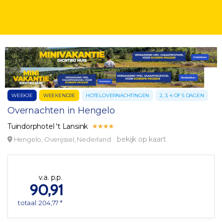
WEEKJE
WEEKENDJE
HOTELOVERNACHTINGEN
2, 3, 4 OF 5 DAGEN
Overnachten in Hengelo
Tuindorphotel 't Lansink
bekijk op kaart
Hengelo, Overijssel, Nederland
v.a. p.p.
90,91
totaal: 204,77 *