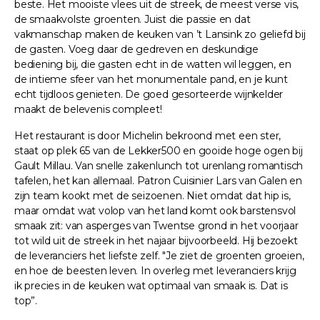
beste. Het mooiste vlees uit de streek, de meest verse vis,
de smaakvolste groenten. Juist die passie en dat
vakmanschap maken de keuken van ’t Lansink zo geliefd bij
de gasten. Voeg daar de gedreven en deskundige
bediening bij, die gasten echt in de watten wil leggen, en
de intieme sfeer van het monumentale pand, en je kunt
echt tijdloos genieten. De goed gesorteerde wijnkelder
maakt de belevenis compleet!
Het restaurant is door Michelin bekroond met een ster,
staat op plek 65 van de Lekker500 en gooide hoge ogen bij
Gault Millau. Van snelle zakenlunch tot urenlang romantisch
tafelen, het kan allemaal. Patron Cuisinier Lars van Galen en
zijn team kookt met de seizoenen. Niet omdat dat hip is,
maar omdat wat volop van het land komt ook barstensvol
smaak zit: van asperges van Twentse grond in het voorjaar
tot wild uit de streek in het najaar bijvoorbeeld. Hij bezoekt
de leveranciers het liefste zelf. "Je ziet de groenten groeien,
en hoe de beesten leven. In overleg met leveranciers krijg
ik precies in de keuken wat optimaal van smaak is. Dat is
top”.