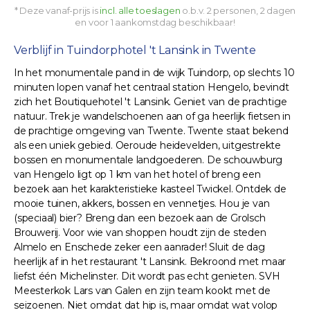
* Deze vanaf-prijs is
incl. alle toeslagen
o.b.v. 2 personen, 2 dagen
en voor 1 aankomstdag beschikbaar!
Verblijf in Tuindorphotel 't Lansink in Twente
In het monumentale pand in de wijk Tuindorp, op slechts 10
minuten lopen vanaf het centraal station Hengelo, bevindt
zich het Boutiquehotel 't Lansink. Geniet van de prachtige
natuur. Trek je wandelschoenen aan of ga heerlijk fietsen in
de prachtige omgeving van Twente. Twente staat bekend
als een uniek gebied. Oeroude heidevelden, uitgestrekte
bossen en monumentale landgoederen. De schouwburg
van Hengelo ligt op 1 km van het hotel of breng een
bezoek aan het karakteristieke kasteel Twickel. Ontdek de
mooie tuinen, akkers, bossen en vennetjes. Hou je van
(speciaal) bier? Breng dan een bezoek aan de Grolsch
Brouwerij. Voor wie van shoppen houdt zijn de steden
Almelo en Enschede zeker een aanrader! Sluit de dag
heerlijk af in het restaurant 't Lansink. Bekroond met maar
liefst één Michelinster. Dit wordt pas echt genieten. SVH
Meesterkok Lars van Galen en zijn team kookt met de
seizoenen. Niet omdat dat hip is, maar omdat wat volop