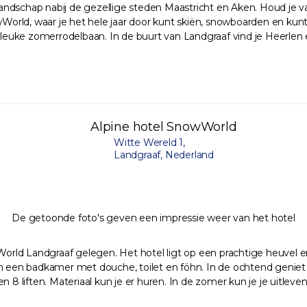
ndschap nabij de gezellige steden Maastricht en Aken. Houd je va
owWorld, waar je het hele jaar door kunt skiën, snowboarden en ku
 leuke zomerrodelbaan. In de buurt van Landgraaf vind je Heerlen e
Alpine hotel SnowWorld
Witte Wereld 1,
Landgraaf, Nederland
De getoonde foto's geven een impressie weer van het hotel
rld Landgraaf gelegen. Het hotel ligt op een prachtige heuvel en
i en een badkamer met douche, toilet en föhn. In de ochtend geniet j
 8 liften. Materiaal kun je er huren. In de zomer kun je je uitleven