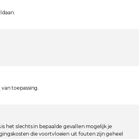
oldaan.
l
van toepassing.
is het slechts in bepaalde gevallen mogelijk je
igingskosten die voortvloeien uit fouten zijn geheel