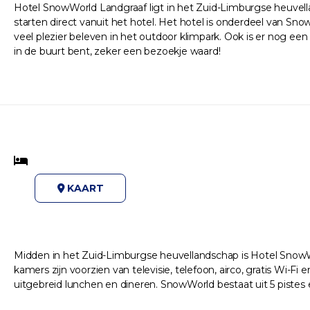
Hotel SnowWorld Landgraaf ligt in het Zuid-Limburgse heuvella
starten direct vanuit het hotel. Het hotel is onderdeel van Sn
veel plezier beleven in het outdoor klimpark. Ook is er nog een
in de buurt bent, zeker een bezoekje waard!
KAART
Midden in het Zuid-Limburgse heuvellandschap is Hotel SnowWo
kamers zijn voorzien van televisie, telefoon, airco, gratis Wi-F
uitgebreid lunchen en dineren. SnowWorld bestaat uit 5 pistes en