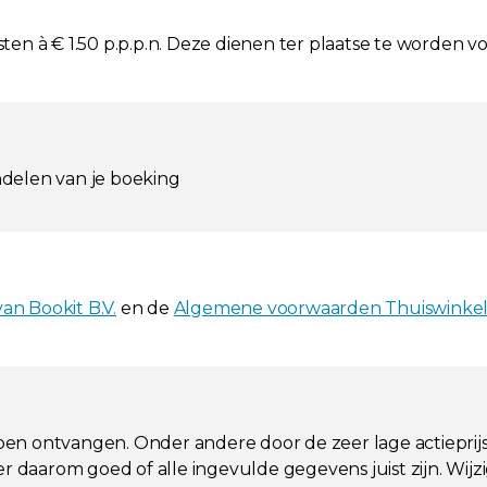
osten à € 1.50 p.p.p.n. Deze dienen ter plaatse te worden v
ndelen van je boeking
n Bookit B.V.
en de
Algemene voorwaarden Thuiswinke
bben ontvangen. Onder andere door de zeer lage actieprijs 
r daarom goed of alle ingevulde gegevens juist zijn. Wijz