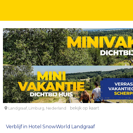
HOTELOVERNACHTINGEN
2, 3, 4 OF 5 DAGEN
KINDERKORTING
Overnachten bij SnowWorld Landgraaf
Alpine hotel SnowWorld
bekijk op kaart
Landgraaf, Limburg, Nederland
Verblijf in Hotel SnowWorld Landgraaf