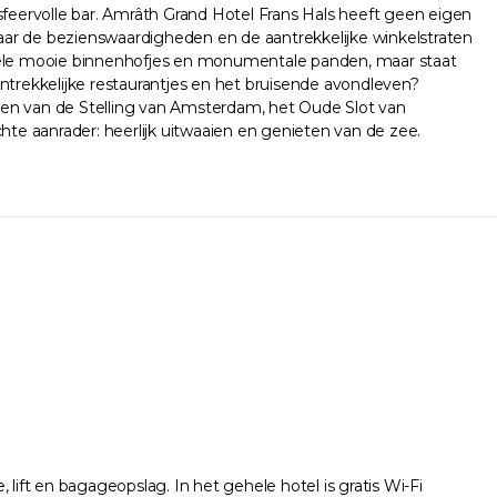
sfeervolle bar. Amrâth Grand Hotel Frans Hals heeft geen eigen
 naar de bezienswaardigheden en de aantrekkelijke winkelstraten
e vele mooie binnenhofjes en monumentale panden, maar staat
trekkelijke restaurantjes en het bruisende avondleven?
en van de Stelling van Amsterdam, het Oude Slot van
te aanrader: heerlijk uitwaaien en genieten van de zee.
lift en bagageopslag. In het gehele hotel is gratis Wi-Fi