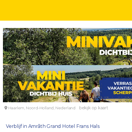
WEEKJE
WEEKENDJE
HOTELOVERNACHTINGEN
2, 3, 4 OF 5 DAGEN
Overnachten in een hotel in Haarlem
Amrâth Grand Hotel Frans Hals
bekijk op kaart
Haarlem, Noord-Holland, Nederland
Verblijf in Amrâth Grand Hotel Frans Hals