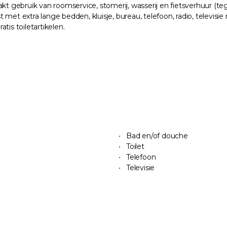
t gebruik van roomservice, stomerij, wasserij en fietsverhuur (tege
met extra lange bedden, kluisje, bureau, telefoon, radio, televisi
tis toiletartikelen.
Bad en/of douche
Toilet
Telefoon
Televisie