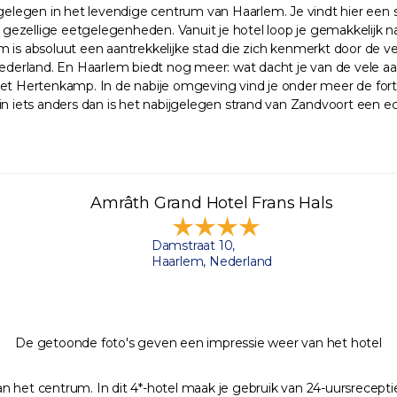
 gelegen in het levendige centrum van Haarlem. Je vindt hier een 
an gezellige eetgelegenheden. Vanuit je hotel loop je gemakkelijk
em is absoluut een aantrekkelijke stad die zich kenmerkt door d
erland. En Haarlem biedt nog meer: wat dacht je van de vele aan
t Hertenkamp. In de nabije omgeving vind je onder meer de fort
ets anders dan is het nabijgelegen strand van Zandvoort een ech
Amrâth Grand Hotel Frans Hals
Damstraat 10,
Haarlem, Nederland
De getoonde foto's geven een impressie weer van het hotel
het centrum. In dit 4*-hotel maak je gebruik van 24-uursreceptie, 