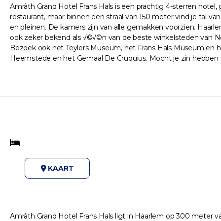
Amrâth Grand Hotel Frans Hals is een prachtig 4-sterren hotel,
restaurant, maar binnen een straal van 150 meter vind je tal v
en pleinen. De kamers zijn van alle gemakken voorzien. Haarl
ook zeker bekend als √©√©n van de beste winkelsteden van Ned
Bezoek ook het Teylers Museum, het Frans Hals Museum en he
Heemstede en het Gemaal De Cruquius. Mocht je zin hebben in i
KAART
Amrâth Grand Hotel Frans Hals ligt in Haarlem op 300 meter van 