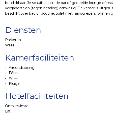
beschikbaar. Je schuift aan in de bar of gedeelde lounge of maak
vergaderzalen (tegen betaling) aanwezig. De kamer is uitgerust 
beschikt over bad of douche, toilet met handgrepen, föhn en gra
Diensten
Parkeren
Wi-Fi
Kamerfaciliteiten
Airconditioning
Föhn
Wi-Fi
Kluisje
Hotelfaciliteiten
Ontbijtruimte
Lift