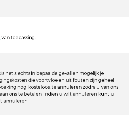
l
van toepassing.
is het slechts in bepaalde gevallen mogelijk je
igingskosten die voortvloeien uit fouten zijn geheel
 boeking nog, kosteloos, te annuleren zodra u van ons
aan ons te betalen. Indien u wilt annuleren kunt u
t annuleren.