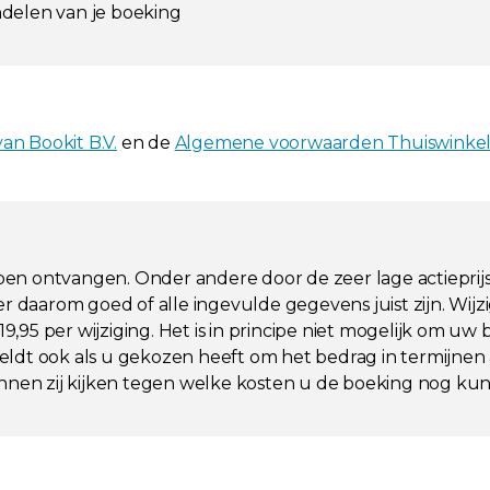
ndelen van je boeking
n Bookit B.V.
en de
Algemene voorwaarden Thuiswinke
bben ontvangen. Onder andere door de zeer lage actieprijs 
r daarom goed of alle ingevulde gegevens juist zijn. Wijz
95 per wijziging. Het is in principe niet mogelijk om uw
ldt ook als u gekozen heeft om het bedrag in termijnen 
nen zij kijken tegen welke kosten u de boeking nog kun