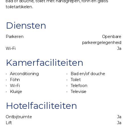
bad of douche, toilet met handgrepen, föhn en gratis
toiletartikelen.
Diensten
Parkeren
Openbare
parkeergelegenheid
Wi-Fi
Ja
Kamerfaciliteiten
Airconditioning
Bad en/of douche
Föhn
Toilet
Wi-Fi
Telefoon
Kluisje
Televisie
Hotelfaciliteiten
Ontbijtruimte
Ja
Lift
Ja