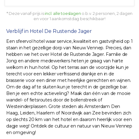
* Deze vanaf-prijs is
incl. alle toeslagen
o.b.v. 2 personen, 2 dagen
en voor 1 aankomstdag beschikbaar!
Verblijf in Hotel De Rustende Jager
Een sfeervol hotel waar service, kwaliteit en gastvrijheid op 1
staan in het gezellige dorp van Nieuw Vennep. Precies, dan
hebben we het over Hotel de Rustende Jager. Familie de
Jong en andere medewerkers heten je graag van harte
welkom in hun hotel. Op het terras aan de voorzijde kun je
terecht voor een lekker verfrissend drankje en in de
brasserie voor een diner met heerlijke gerechten en wijnen.
Om de dag af te sluiten kun je terecht in de gezellige bar.
Ben je een echte actieveling? Maak dan één van de mooie
wandel- of fietsroutes door de bollenstreek of
Westeinderplassen. Grote steden als Amsterdam Den
Haag, Leiden, Haarlem of Noordwijk aan Zee bevinden zich
op slechts 20 km van het hotel en daarom heerlijk voor een
dagje weg! Ontdek de cultuur en natuur van Nieuw Vennep
en omgeving!