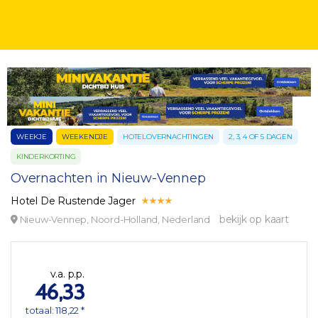
WEEKJE
WEEKENDJE
HOTELOVERNACHTINGEN
2, 3, 4 OF 5 DAGEN
KINDERKORTING
Overnachten in Nieuw-Vennep
Hotel De Rustende Jager
bekijk op kaart
Nieuw-Vennep, Noord-Holland, Nederland
v.a. p.p.
46,33
totaal: 118,22 *