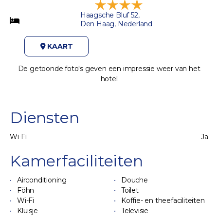
Haagsche Bluf 52,
Den Haag, Nederland
KAART
De getoonde foto's geven een impressie weer van het
hotel
Diensten
Wi-Fi
Ja
Kamerfaciliteiten
Airconditioning
Douche
Föhn
Toilet
Wi-Fi
Koffie- en theefaciliteiten
Kluisje
Televisie