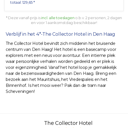
totaal: 129,65 *
* Deze vanaf-prijs is
incl. alle toeslagen
o.b.v. 2 personen, 2 dagen
en voor 1 aankomstdag beschikbaar!
Verblijf in het 4*-The Collector Hotel in Den Haag
The Collector Hotel bevindt zich middenin het bruisende
centrum van Den Haag! Het hotel is een basecamp voor
explorers met een neus voor avontuur. Een intieme plek
waar persoonlijke verhalen worden gedeeld en er plek is
voor eigenzinnigheid. Vanaf het hotel loop je gemakkelijk
naar de bezienswaardigheden van Den Haag. Breng een
bezoek aan het Mauritshuis, het Vredespaleis en het
Binnenhof. Is het mooi weer? Pak dan de tram naar
Scheveningen!
The Collector Hotel