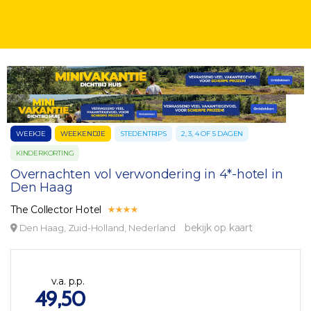
WEEKJE
WEEKENDJE
STEDENTRIPS
2, 3, 4 OF 5 DAGEN
KINDERKORTING
Overnachten vol verwondering in 4*-hotel in
Den Haag
The Collector Hotel
bekijk op kaart
Den Haag, Zuid-Holland, Nederland
v.a. p.p.
49,50