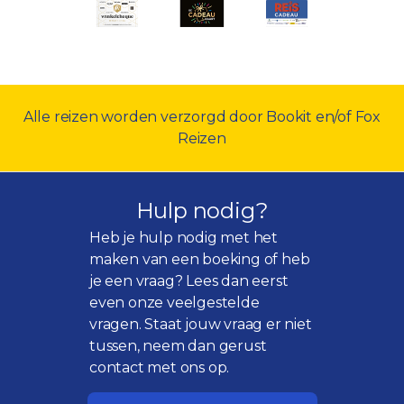
Alle reizen worden verzorgd door Bookit en/of Fox
Reizen
Hulp nodig?
Heb je hulp nodig met het
maken van een boeking of heb
je een vraag? Lees dan eerst
even onze
veelgestelde
vragen
. Staat jouw vraag er niet
tussen, neem dan gerust
contact met ons op.