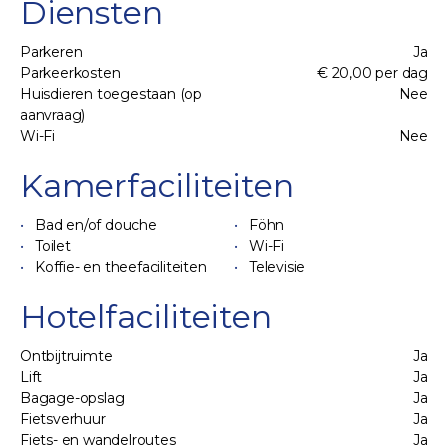
Diensten
Parkeren
Ja
Parkeerkosten
€ 20,00 per dag
Huisdieren toegestaan (op
Nee
aanvraag)
Wi-Fi
Nee
Kamerfaciliteiten
Bad en/of douche
Föhn
Toilet
Wi-Fi
Koffie- en theefaciliteiten
Televisie
Hotelfaciliteiten
Ontbijtruimte
Ja
Lift
Ja
Bagage-opslag
Ja
Fietsverhuur
Ja
Fiets- en wandelroutes
Ja