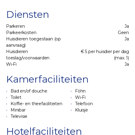
Diensten
Parkeren
Ja
Parkeerkosten
Geen
Huisdieren toegestaan (op
Ja
aanvraag)
Huisdieren
€ 5 per huisdier per dag
toeslag/voorwaarden
(max. 1)
Wi-Fi
Ja
Kamerfaciliteiten
Bad en/of douche
Föhn
Toilet
Wi-Fi
Koffie- en theefaciliteiten
Telefoon
Minibar
Kluisje
Televisie
Hotelfaciliteiten