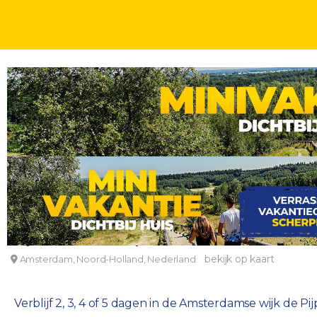
STEDENTRIPS
DAGEN
Overnachten in de Pijp in hartje Amsterdam
easyHotel Amsterdam City Centre South
bekijk op kaart
Amsterdam, Noord-Holland, Nederland
Verblijf 2, 3, 4 of 5 dagen in de Amsterdamse wijk de Pijp 