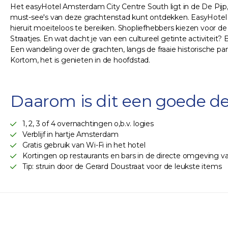
Het easyHotel Amsterdam City Centre South ligt in de De Pijp,
must-see's van deze grachtenstad kunt ontdekken. EasyHotel A
hieruit moeiteloos te bereiken. Shopliefhebbers kiezen voor 
Straatjes. En wat dacht je van een cultureel getinte activi
Een wandeling over de grachten, langs de fraaie historische p
Kortom, het is genieten in de hoofdstad.
Daarom is dit een goede de
1, 2, 3 of 4 overnachtingen o,b.v. logies
Verblijf in hartje Amsterdam
Gratis gebruik van Wi-Fi in het hotel
Kortingen op restaurants en bars in de directe omgeving va
Tip: struin door de Gerard Doustraat voor de leukste items