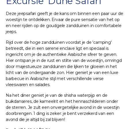
Excursie 'Dune Safari'
Deze jeepsafari geeft je de kans om binnen een paar uur de
woestijn te ontdekken. Ervaar de pure sensatie van het op
en neer rijden op de goudgele zandduinen in comfortabele
jeeps.
Rijd over de hoge zandduinen voordat je de 'camping'
betreedt, die in een serene enclave ligt en speciaal is
ingericht om je de authentieke Arabische sfeer te geven.
Hier ontspan je in de rust en stilte van de woestijn, omringd
door majestueuze zandduinen die lijken te gloeien in het
licht van de ondergaande zon. Hier geniet je van een luxe
barbecue in Arabische stijl met verschillende verse
vleeswaren en salades.
Na het diner geniet je van de shisha waterpijp en de
buikdanseres, de kameelrit en het hennaschilderen onder
de sterren. Je zult een onvergetelijke avond in de woestijn
doorbrengen. 1 ding is zeker: je bent verzekerd van een
avond die je altijd bij zal blijven!