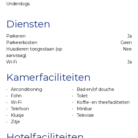
Underdogs.
Diensten
Parkeren
Ja
Parkeerkosten
Geen
Huisdieren toegestaan (op
Nee
aanvraag)
Wi-Fi
Ja
Kamerfaciliteiten
Airconditioning
Bad en/of douche
Föhn
Toilet
Wi-Fi
Koffie- en theefaciliteiten
Telefoon
Minibar
Kluisje
Televisie
Zitje
Hotelfaciliteiten