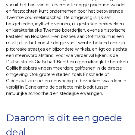
vanuit het hart van dit charmante dorpje prachtige wandel-
en fietstochten kunt ondernemen door het betoverende
Twentse coulisselandschap. De omgeving is rijk aan
bosgebieden, idyllische vennen, uitgestrekte heidevelden
en karakteristieke Twentse boerderijen, evenals historische
kastelen en kloosters. Een bezoek aan Ootmarsum is een
must; dit is het oudste dorpje van Twente, bekend om zijn
pittoreske straatjes en bijzondere winkels, en ligt op slechts
een steenworp afstand. Voor wie verder wil kijken, is de
Duitse streek Grafschaft Bentheim gemakkelijk te bereiken.
Golfliefhebbers vinden meerdere golfbanen in de directe
omgeving. Ook grotere steden zoals Enschede of
Oldenzaal zijn snel en eenvoudig te bezoeken, waardoor je
verblijf in Denekamp de perfecte mix biedt tussen
natuurlijke schoonheid en stedelijke ervaringen.
Daarom is dit een goede
deal