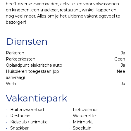
heeft diverse zwembaden, activiteiten voor volwassenen
en kinderen, een snackbar, restaurant, winkel, kapper en
nog veel meer. Alles om je het ultieme vakantiegevoel te
bezorgen!
Diensten
Parkeren
Ja
Parkeerkosten
Geen
Oplaadpunt elektrische auto
Ja
Huisdieren toegestaan (op
Nee
aanvraag)
Wi-Fi
Ja
Vakantiepark
Buitenzwembad
Fietsverhuur
Restaurant
Wasserette
Kidsclub / animatie
Minimarkt
Snackbar
Speeltuin