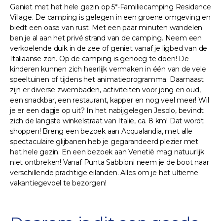
Geniet met het hele gezin op 5*-Familiecamping Residence
Village. De camping is gelegen in een groene omgeving en
biedt een oase van rust. Met een paar minuten wandelen
ben je al aan het privé strand van de camping. Neem een
verkoelende duik in de zee of geniet vanaf je ligbed van de
Italiaanse zon. Op de camping is genoeg te doen! De
kinderen kunnen zich heerlijk vermaken in één van de vele
speeltuinen of tijdens het animatieprogramma. Daarnaast
zijn er diverse zwembaden, activiteiten voor jong en oud,
een snackbar, een restaurant, kapper en nog veel meer! Wil
je er een dagje op uit? In het nabijgelegen Jesolo, bevindt
zich de langste winkelstraat van Italie, ca. 8 km! Dat wordt
shoppen! Breng een bezoek aan Acqualandia, met alle
spectaculaire glijbanen heb je gegarandeerd plezier met
het hele gezin. En een bezoek aan Venetië mag natuurlijk
niet ontbreken! Vanaf Punta Sabbioni neem je de boot naar
verschillende prachtige eilanden. Alles om je het ultieme
vakantiegevoel te bezorgen!